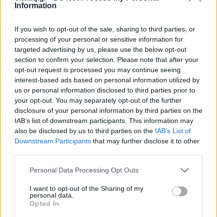
Information
Όταν η "Εταιρική Αμερική" μάς έκοψε από τον άνθρωπο,
If you wish to opt-out of the sale, sharing to third parties, or
αγκαλιάσαμε τα chatbots σαν νέους σωτήρες. Μόνο που αυτά
processing of your personal or sensitive information for
δεν θα μας σώσουν ποτέ, απλώς παριστάνουν ότι το κάνουν.
targeted advertising by us, please use the below opt-out
section to confirm your selection. Please note that after your
opt-out request is processed you may continue seeing
interest-based ads based on personal information utilized by
us or personal information disclosed to third parties prior to
your opt-out. You may separately opt-out of the further
disclosure of your personal information by third parties on the
IAB’s list of downstream participants. This information may
also be disclosed by us to third parties on the
IAB’s List of
Downstream Participants
that may further disclose it to other
third parties.
Personal Data Processing Opt Outs
OlaF@cked
I want to opt-out of the Sharing of my
personal data.
Χιλιάδες ρομπότ με “μορφή γάτας”
Opted In