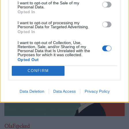
σερβίρουν στα εστιατόρια της Ιαπωνίας
I want to opt-out of the Sale of my
Personal Data.
12.03.25
Opted In
I want to opt-out of processing my
Καθώς η Ιαπωνία αντιμετωπίζει έλλειψη εργατικού δυναμικού,
Personal Data for Targeted Advertising.
η αγορά ρομπότ εξυπηρέτησης αναμένεται να τριπλασιαστεί
Opted In
μέσα στα επόμενα πέντε χρόνια.
I want to opt-out of Collection, Use,
Retention, Sale, and/or Sharing of my
Personal Data that Is Unrelated with the
Purposes for which it was collected.
Opted Out
CONFIRM
Data Deletion
Data Access
Privacy Policy
OlaF@cked