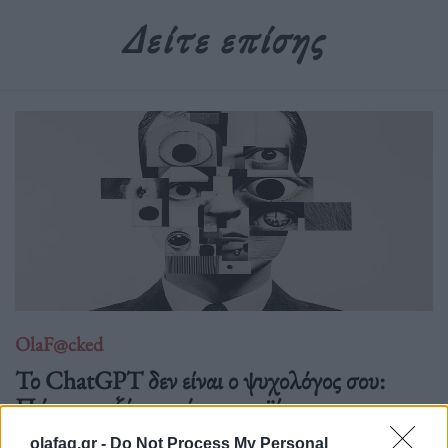
Δείτε επίσης
OlaF@cked
Το ChatGPT δεν είναι ο ψυχολόγος σου:
Πώς η αποξένωση έγινε προϊόν
27.08.25
olafaq.gr -
Do Not Process My Personal