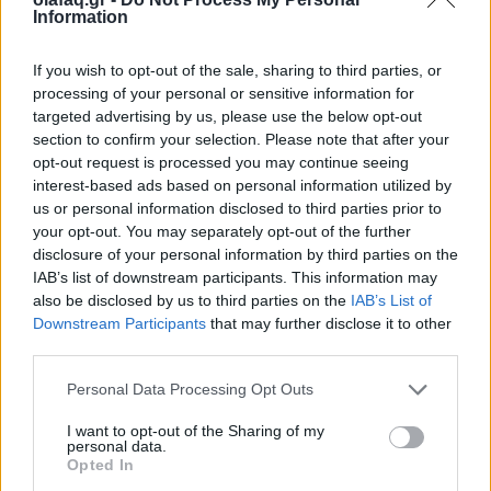
Η Ανταρκτική καταρρέει
Information
25.05.26
If you wish to opt-out of the sale, sharing to third parties, or
processing of your personal or sensitive information for
Ο παγετώνας Thwaites στην Ανταρκτική, γνωστός και ως
targeted advertising by us, please use the below opt-out
“Doomsday Glacier”, φαίνεται πως βρίσκεται πλέον ένα
section to confirm your selection. Please note that after your
opt-out request is processed you may continue seeing
βήμα πριν από τη διάλυση, με τους επιστήμονες να
interest-based ads based on personal information utilized by
προειδοποιούν για αλυσιδωτές επιπτώσεις στην
us or personal information disclosed to third parties prior to
your opt-out. You may separately opt-out of the further
disclosure of your personal information by third parties on the
IAB’s list of downstream participants. This information may
also be disclosed by us to third parties on the
IAB’s List of
Downstream Participants
that may further disclose it to other
third parties.
Personal Data Processing Opt Outs
I want to opt-out of the Sharing of my
personal data.
Opted In