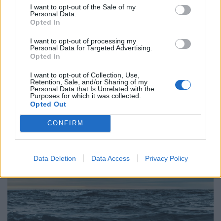
I want to opt-out of the Sale of my
Περιβάλλον
Personal Data.
Opted In
Αναπνέεις; Κακό για τα κόκαλά σου
I want to opt-out of processing my
Personal Data for Targeted Advertising.
21.03.26
Opted In
Νέα έρευνα λέει ότι το CO2 δεν καταστρέφει μόνο τον
I want to opt-out of Collection, Use,
Retention, Sale, and/or Sharing of my
πλανήτη, τρώει αργά και τα κόκαλά μας. Ωραία, τουλάχιστον
Personal Data that Is Unrelated with the
Purposes for which it was collected.
θα φύγουμε πιο ανάλαφροι.
Opted Out
CONFIRM
Data Deletion
Data Access
Privacy Policy