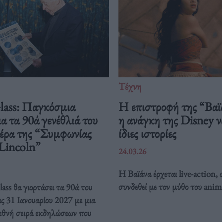
Τέχνη
Glass: Παγκόσμια
Η επιστροφή της “Βαϊ
ια τα 90ά γενέθλιά του
η ανάγκη της Disney να
ιέρα της “Συμφωνίας
ίδιες ιστορίες
 Lincoln”
24.03.26
Η Βαϊάνα έρχεται live-action, 
συνδεθεί με τον μύθο του anim
ass θα γιορτάσει τα 90ά του
ις 31 Ιανουαρίου 2027 με μια
ιεθνή σειρά εκδηλώσεων που