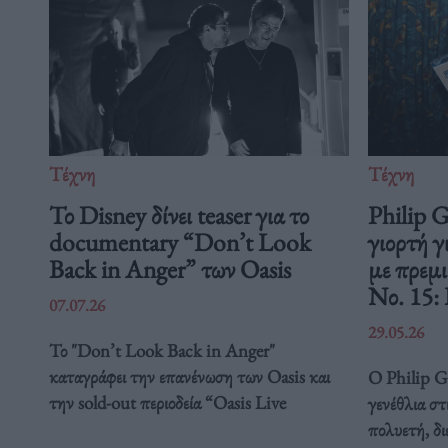
Τέχνη
Τέχνη
Το Disney δίνει teaser για το
Philip 
documentary “Don’t Look
γιορτή γ
Back in Anger” των Oasis
με πρεμ
Νο. 15:
07.07.26
29.05.26
Το "Don’t Look Back in Anger"
καταγράφει την επανένωση των Oasis και
Ο Philip Gl
την sold-out περιοδεία “Oasis Live
γενέθλια στ
πολυετή, δ