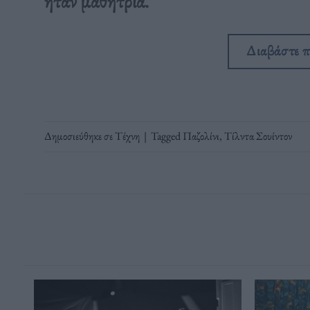
ήταν μαθήτρια.
Διαβάστε 
Δημοσιεύθηκε σε
Τέχνη
|
Tagged
Παζολίνι
,
Τίλντα Σουίντον