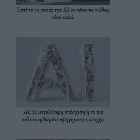
Γιατί το να ρωτάς την AI σε κάνει να νιώθεις
τόσο καλά
AI: Η μεγαλύτερη υπόσχεση ή το πιο
καλοκουρδισμένο αφήγημα της εποχής;