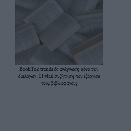
BookTok trends & ανάγνωση μόνο των
διαλόγων: Η viral συζήτηση που εξόργισε
τους βιβλιοφάγους