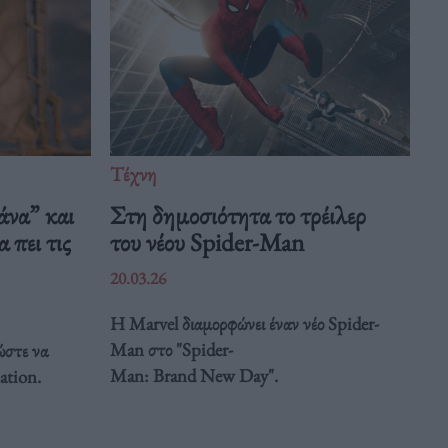
Τέχνη
άνα” και
Στη δημοσιότητα το τρέιλερ
 πει τις
του νέου Spider-Man
20.03.26
Η Marvel διαμορφώνει έναν νέο Spider-
Man στο "Spider-
ώστε να
Man: Brand New Day".
ation.