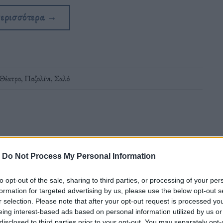
περισσότερα
→
Θέατρο
,
Παζολίνι
,
Σαλό
-
Do Not Process My Personal Information
τής»
to opt-out of the sale, sharing to third parties, or processing of your per
formation for targeted advertising by us, please use the below opt-out s
r selection. Please note that after your opt-out request is processed y
ίνησε να τον παρακολουθεί απ' όταν ήταν
eing interest-based ads based on personal information utilized by us or
disclosed to third parties prior to your opt-out. You may separately opt-