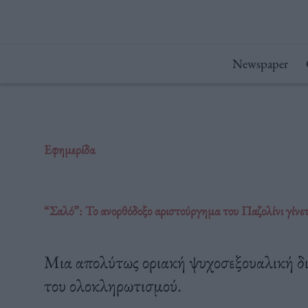
Μετάβαση
στο
περιεχόμενο
Newspaper
Εφημερίδα
“Σαλό”: Το ανορθόδοξο αριστούργημα του Παζολίνι γίνε
Μια απολύτως οριακή ψυχοσεξουαλική δι
του ολοκληρωτισμού.