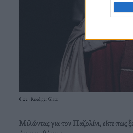
Φωτ.: Ruediger Glatz
Μιλώντας για τον Παζολίνι, είπε πως ξ