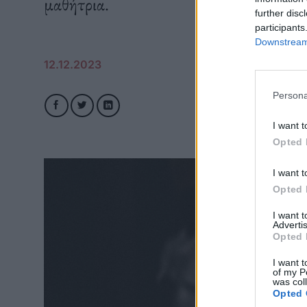
μαθήτρια.
further disc
participants
Downstream 
12.12.2023
Persona
I want t
Opted 
I want t
Opted 
I want 
Advertis
Opted 
I want t
of my P
was col
Opted 