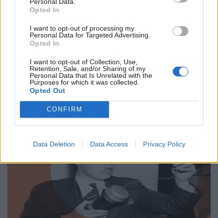
Επιστήμη
Personal Data.
Opted In
Από τον Άρη μέχρι το μέλλον: Τι ψάχνουμε
I want to opt-out of processing my
πραγματικά στο διάστημα
Personal Data for Targeted Advertising.
Opted In
31.03.26
I want to opt-out of Collection, Use,
Retention, Sale, and/or Sharing of my
Η κουβέντα για το Διάστημα είναι πάντα ανοιχτή κι ας
Personal Data that Is Unrelated with the
Purposes for which it was collected.
μονοπωλεί σήμερα ο πόλεμος. Ας δούμε μία ενδιαφέρουσα
Opted Out
προσέγγιση.
CONFIRM
Data Deletion
Data Access
Privacy Policy