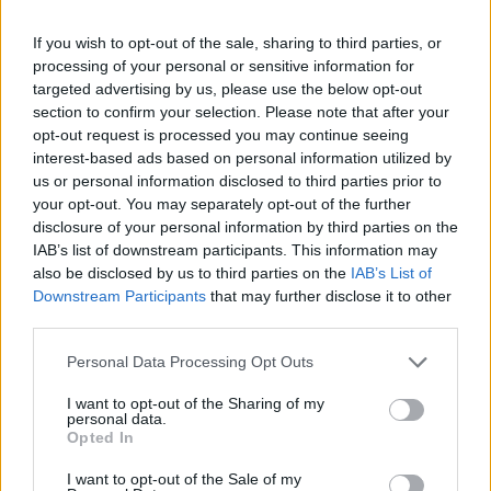
Το πείραμα της τρέλας: Η διπλή όψη του
If you wish to opt-out of the sale, sharing to third parties, or
LSD στην ψυχιατρική
processing of your personal or sensitive information for
targeted advertising by us, please use the below opt-out
15.05.26
section to confirm your selection. Please note that after your
opt-out request is processed you may continue seeing
Η ιστορική διαδρομή του LSD στη θεραπευτική κι όσα μας
interest-based ads based on personal information utilized by
αφορούν σήμερα.
us or personal information disclosed to third parties prior to
your opt-out. You may separately opt-out of the further
disclosure of your personal information by third parties on the
IAB’s list of downstream participants. This information may
also be disclosed by us to third parties on the
IAB’s List of
Downstream Participants
that may further disclose it to other
third parties.
Personal Data Processing Opt Outs
I want to opt-out of the Sharing of my
personal data.
Opted In
I want to opt-out of the Sale of my