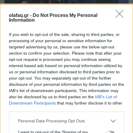
olafaq.gr -
Do Not Process My Personal
Information
Συνεντεύξεις
Χίλντα Παπαδημητρίου: «Με ενδιαφέρει η
If you wish to opt-out of the sale, sharing to third parties, or
processing of your personal or sensitive information for
underground Αθήνα»
targeted advertising by us, please use the below opt-out
section to confirm your selection. Please note that after your
05.06.26
opt-out request is processed you may continue seeing
interest-based ads based on personal information utilized by
Η συγγραφέας συζητάει με τον Θανάση Μήνα για το νέο της
us or personal information disclosed to third parties prior to
αστυνομικό μυθιστόρημα με τίτλο "Κομπολόι στο χώμα".
your opt-out. You may separately opt-out of the further
disclosure of your personal information by third parties on the
IAB’s list of downstream participants. This information may
also be disclosed by us to third parties on the
IAB’s List of
Downstream Participants
that may further disclose it to other
third parties.
Personal Data Processing Opt Outs
I want to opt-out of the Sharing of my