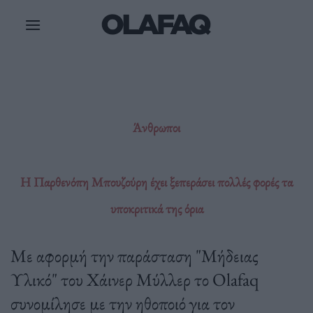
Μετάβαση
στο
περιεχόμενο
Άνθρωποι
Η Παρθενόπη Μπουζούρη έχει ξεπεράσει πολλές φορές τα
υποκριτικά της όρια
Με αφορμή την παράσταση "Μήδειας
Υλικό" του Χάινερ Μύλλερ το Olafaq
συνομίλησε με την ηθοποιό για τον