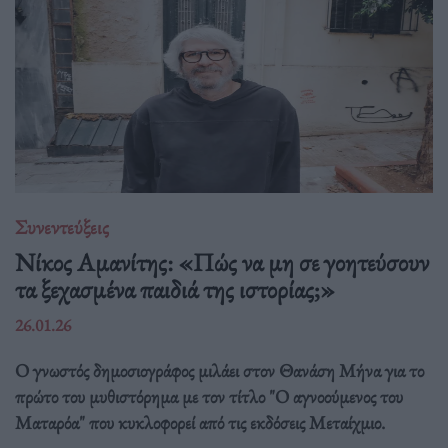
Συνεντεύξεις
Νίκος Αμανίτης: «Πώς να μη σε γοητεύσουν
τα ξεχασμένα παιδιά της ιστορίας;»
26.01.26
Ο γνωστός δημοσιογράφος μιλάει στον Θανάση Μήνα για το
πρώτο του μυθιστόρημα με τον τίτλο "Ο αγνοούμενος του
Ματαρόα" που κυκλοφορεί από τις εκδόσεις Μεταίχμιο.