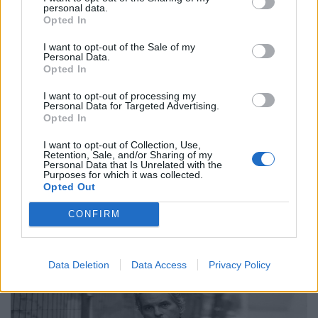
personal data.
Opted In
I want to opt-out of the Sale of my
Personal Data.
Opted In
Συνεντεύξεις
Ο Γιώργος Αθανασίου, δύο μουσικοί, ένα
I want to opt-out of processing my
Personal Data for Targeted Advertising.
βουνό και η αναζήτηση της έμπνευσης
Opted In
24.02.26
I want to opt-out of Collection, Use,
Retention, Sale, and/or Sharing of my
Personal Data that Is Unrelated with the
Purposes for which it was collected.
Στο υβριδικό φιλμ "Το Οτιδήποτε", ο Γιώργος Αθανασίου
Opted Out
μετατρέπει μια αυτοσχεδιαστική εκδρομή φίλων σε στοχασμό
πάνω στη δημιουργία, τη φύση και την ανθρώπινη αμηχανία.
CONFIRM
Data Deletion
Data Access
Privacy Policy