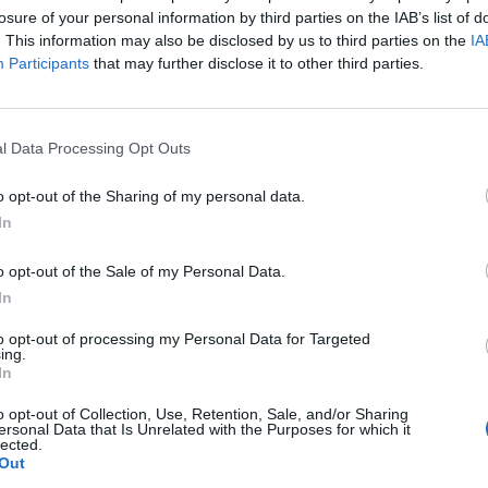
losure of your personal information by third parties on the IAB’s list of
υναίκες από το Ιράν, το Αφγανιστάν και
. This information may also be disclosed by us to third parties on the
IA
υς.
Participants
that may further disclose it to other third parties.
l Data Processing Opt Outs
o opt-out of the Sharing of my personal data.
In
o opt-out of the Sale of my Personal Data.
In
to opt-out of processing my Personal Data for Targeted
ing.
In
o opt-out of Collection, Use, Retention, Sale, and/or Sharing
ersonal Data that Is Unrelated with the Purposes for which it
lected.
Out