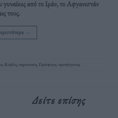
 γυναίκες από το Ιράν, το Αφγανιστάν
ις τους.
περισσότερα
→
μα
,
Κυψέλη
,
παρουσιαση
,
Πρόσφυγες
,
προσφύγισσες
Δείτε επίσης