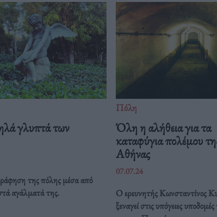
Πόλη
ηλά γλυπτά των
Όλη η αλήθεια για τα
καταφύγια πολέμου τη
Αθήνας
07.07.24
ράφηση της πόλης μέσα από
στά αγάλματά της.
Ο ερευνητής Κωνσταντίνος Κυ
ξεναγεί στις υπόγειες υποδομέ