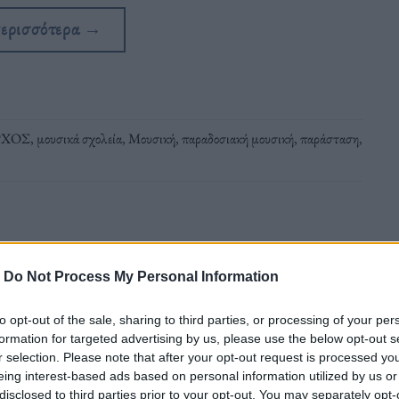
περισσότερα
→
ΡΧΟΣ
,
μουσικά σχολεία
,
Μουσική
,
παραδοσιακή μουσική
,
παράσταση
,
-
Do Not Process My Personal Information
to opt-out of the sale, sharing to third parties, or processing of your per
ένων προσφυγισσών
formation for targeted advertising by us, please use the below opt-out s
r selection. Please note that after your opt-out request is processed y
eing interest-based ads based on personal information utilized by us or
να μην σε βλέπω», είναι ο τίτλος του
disclosed to third parties prior to your opt-out. You may separately opt-