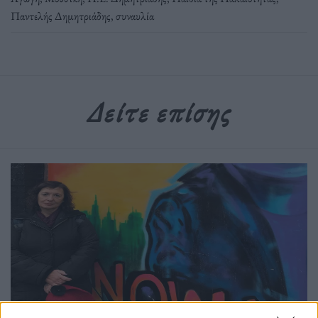
Παντελής Δημητριάδης
,
συναυλία
Δείτε επίσης