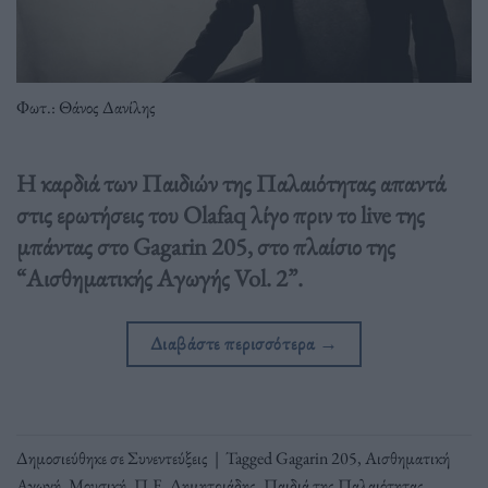
Φωτ.: Θάνος Δανίλης
Η καρδιά των Παιδιών της Παλαιότητας απαντά
στις ερωτήσεις του Olafaq λίγο πριν το live της
μπάντας στο Gagarin 205, στο πλαίσιο της
“Αισθηματικής Αγωγής Vol. 2”.
Διαβάστε περισσότερα
→
Δημοσιεύθηκε σε
Συνεντεύξεις
|
Tagged
Gagarin 205
,
Αισθηματική
Αγωγή
,
Μουσική
,
Π.Ε. Δημητριάδης
,
Παιδιά της Παλαιότητας
,