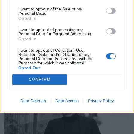
I want to opt-out of the Sale of my
Συνεντεύξεις
Personal Data.
Opted In
Ο Γιώργος Αθανασίου, δύο μουσικοί, ένα
βουνό και η αναζήτηση της έμπνευσης
I want to opt-out of processing my
Personal Data for Targeted Advertising.
Opted In
24.02.26
I want to opt-out of Collection, Use,
Στο υβριδικό φιλμ "Το Οτιδήποτε", ο Γιώργος Αθανασίου
Retention, Sale, and/or Sharing of my
Personal Data that Is Unrelated with the
μετατρέπει μια αυτοσχεδιαστική εκδρομή φίλων σε στοχασμό
Purposes for which it was collected.
Opted Out
πάνω στη δημιουργία, τη φύση και την ανθρώπινη αμηχανία.
CONFIRM
Data Deletion
Data Access
Privacy Policy