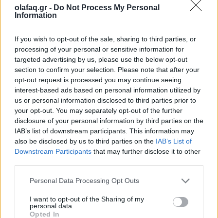
Συνεντεύξεις
olafaq.gr -
Do Not Process My Personal
Information
Χίλντα Παπαδημητρίου: «Με ενδιαφέρει η
underground Αθήνα»
If you wish to opt-out of the sale, sharing to third parties, or
processing of your personal or sensitive information for
05.06.26
targeted advertising by us, please use the below opt-out
section to confirm your selection. Please note that after your
Η συγγραφέας συζητάει με τον Θανάση Μήνα για το νέο της
opt-out request is processed you may continue seeing
αστυνομικό μυθιστόρημα με τίτλο "Κομπολόι στο χώμα".
interest-based ads based on personal information utilized by
us or personal information disclosed to third parties prior to
your opt-out. You may separately opt-out of the further
disclosure of your personal information by third parties on the
IAB’s list of downstream participants. This information may
also be disclosed by us to third parties on the
IAB’s List of
Downstream Participants
that may further disclose it to other
third parties.
Personal Data Processing Opt Outs
I want to opt-out of the Sharing of my
personal data.
Opted In