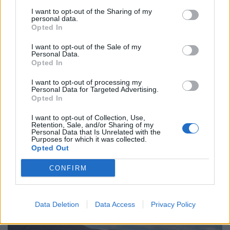
«Παγκόσμιο Γεωπάρκο UNESCO» ανακηρύχθηκε το
I want to opt-out of the Sharing of my
personal data.
Γεωπάρκο Κεφαλονιάς-Ιθάκης
Opted In
I want to opt-out of the Sale of my
Personal Data.
Οι γεώτοποι που περιλαμβάνει αφηγούνται
Opted In
μια γεωλογική ιστορία άνω των 250
I want to opt-out of processing my
Personal Data for Targeted Advertising.
εκατομμυρίων χρόνων.
Opted In
I want to opt-out of Collection, Use,
Retention, Sale, and/or Sharing of my
Personal Data that Is Unrelated with the
13.04.2022
Purposes for which it was collected.
Opted Out
CONFIRM
Data Deletion
Data Access
Privacy Policy