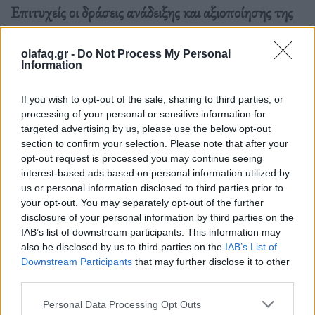
Επιτυχείς οι δράσεις ανάδειξης και αξιοποίησης της
φυσικής και πολιτιστικής κληρονομιάς του νησιού,
για τις οποίες και απονεμήθηκε η διάκριση.
olafaq.gr -
Do Not Process My Personal
Information
Διαβάστε περισσότερα
→
If you wish to opt-out of the sale, sharing to third parties, or
processing of your personal or sensitive information for
targeted advertising by us, please use the below opt-out
section to confirm your selection. Please note that after your
opt-out request is processed you may continue seeing
Δημοσιεύθηκε σε
Περιβάλλον
,
Ελλάδα
|
Tagged
UNESCO
,
Λέσβος
,
interest-based ads based on personal information utilized by
Παγκόσμιο Γεωπάρκο UNESCO
us or personal information disclosed to third parties prior to
your opt-out. You may separately opt-out of the further
disclosure of your personal information by third parties on the
IAB’s list of downstream participants. This information may
also be disclosed by us to third parties on the
IAB’s List of
Downstream Participants
that may further disclose it to other
Εφημερίδα
third parties.
Personal Data Processing Opt Outs