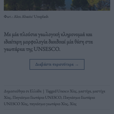
Φωτ.: Alex Abazis/ Unsplash
Με μία πλούσια γεωλογική κληρονομιά και
ιδιαίτερη μορφολογία διεκδικεί μία θέση στα
γεωπάρκα της UNSESCO.
Διαβάστε περισσότερα
→
Δημοσιεύθηκε σε
Ελλάδα
|
Tagged
Unesco Χίος
,
μαστίχα
,
μαστίχα
Χίος
,
Παγκόσμιο Γεωπάρκο UNESCO
,
Παγκόσμιο Γεωπάρκο
UNESCO Χίος
,
παγκόσμιο γεωπάρκο Χίος
,
Χίος