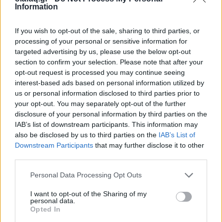
Information
14.12.25
If you wish to opt-out of the sale, sharing to third parties, or
Η ψηφιακή παρακολούθηση μετατρέπει τον χώρο εργασίας σε
processing of your personal or sensitive information for
αόρατο πανόπτικον, ανατρέποντας ισορροπίες και
targeted advertising by us, please use the below opt-out
επανακαθορίζοντας τα όρια ιδιωτικότητας και ισχύος.
section to confirm your selection. Please note that after your
opt-out request is processed you may continue seeing
interest-based ads based on personal information utilized by
us or personal information disclosed to third parties prior to
your opt-out. You may separately opt-out of the further
disclosure of your personal information by third parties on the
IAB’s list of downstream participants. This information may
also be disclosed by us to third parties on the
IAB’s List of
Downstream Participants
that may further disclose it to other
third parties.
Personal Data Processing Opt Outs
I want to opt-out of the Sharing of my
personal data.
Κοινωνία
Opted In