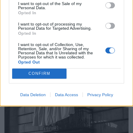
Πώς το influencer culture έγινε η πιο αόρατη
I want to opt-out of the Sale of my
Personal Data.
μορφή εργασιακής εξάρτησης
Opted In
04.12.25
I want to opt-out of processing my
Personal Data for Targeted Advertising.
Opted In
Το influencer culture που υποσχέθηκε ελευθερία,
δημιουργικότητα και δουλειά χωρίς αφεντικά αποδεικνύεται
I want to opt-out of Collection, Use,
Retention, Sale, and/or Sharing of my
σήμερα μια λεπτοδουλεμένη αυταπάτη: Στη θέση του
Personal Data that Is Unrelated with the
προϊσταμένου μπήκε ο αλγόριθμος, επιβάλλοντας
Purposes for which it was collected.
Opted Out
CONFIRM
Data Deletion
Data Access
Privacy Policy