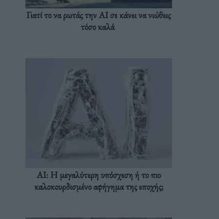
Γιατί το να ρωτάς την AI σε κάνει να νιώθεις
τόσο καλά
AI: Η μεγαλύτερη υπόσχεση ή το πιο
καλοκουρδισμένο αφήγημα της εποχής;