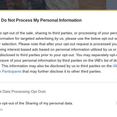
-
Do Not Process My Personal Information
to opt-out of the sale, sharing to third parties, or processing of your per
formation for targeted advertising by us, please use the below opt-out s
r selection. Please note that after your opt-out request is processed y
eing interest-based ads based on personal information utilized by us or
disclosed to third parties prior to your opt-out. You may separately opt-
losure of your personal information by third parties on the IAB’s list of
. This information may also be disclosed by us to third parties on the
IA
Participants
that may further disclose it to other third parties.
l Data Processing Opt Outs
πτυξη και «πράσινες επενδύσεις». Μιλούν
o opt-out of the Sharing of my personal data.
ά με φακούς και βασιλιάδες των
In
ι εργάτες παίρνουν τρία δολάρια για να