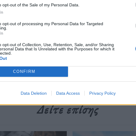
o opt-out of the Sale of my Personal Data.
In
to opt-out of processing my Personal Data for Targeted
ing.
περισσότερα
→
In
o opt-out of Collection, Use, Retention, Sale, and/or Sharing
ersonal Data that Is Unrelated with the Purposes for which it
lected.
Out
κλωση
,
Ινδία
,
Μάλικ
,
παγκόσμια απόβλητα
CONFIRM
Data Deletion
Data Access
Privacy Policy
Δείτε επίσης