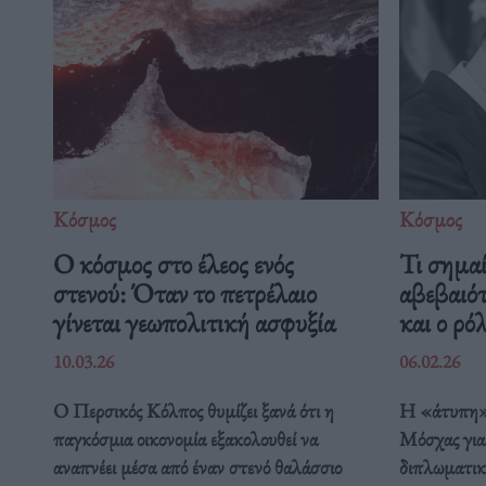
Κόσμος
Κόσμος
Ο κόσμος στο έλεος ενός
Τι σημαί
στενού: Όταν το πετρέλαιο
αβεβαι
γίνεται γεωπολιτική ασφυξία
και ο ρό
10.03.26
06.02.26
Ο Περσικός Κόλπος θυμίζει ξανά ότι η
Η «άτυπη»
παγκόσμια οικονομία εξακολουθεί να
Μόσχας για 
αναπνέει μέσα από έναν στενό θαλάσσιο
διπλωματικό