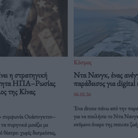
Κόσμος
νει η στρατηγική
Ντα Νανγκ, ένας ανέγ
ότητα ΗΠΑ–Ρωσίας
παράδεισος για digita
λος της Κίνας
06.02.26
Ένα drone πάνω από την παρα
για να πουλήσει το Ντα Νανγκ
 συμφωνία Ουάσινγκτον–
επόμενο όνειρο της remote ζωή
τα πυρηνικά μοιάζει με
 θέατρο: χωρίς δεσμεύσεις,