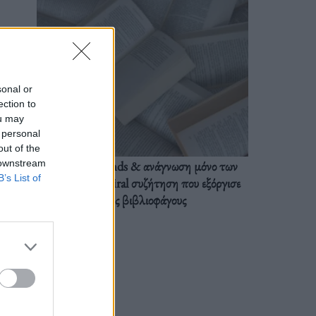
sonal or
ection to
ou may
 personal
out of the
 downstream
BookTok trends & ανάγνωση μόνο των
B’s List of
διαλόγων: Η viral συζήτηση που εξόργισε
τους βιβλιοφάγους