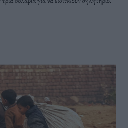
ν τρία δολάρια για να εισπνέουν δηλητήριο.