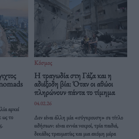
Κόσμος
γιχτος
Η τραγωδία στη Γάζα και η
l nomads
αδιέξοδη βία: Όταν οι αθώοι
πληρώνουν πάντα το τίμημα
04.02.26
λία αρκεί
 ως το
Δεν είναι άλλη μία «σύγκρουση» σε τίτλο
ς.
ειδήσεων: είναι εννέα νεκροί, τρία παιδιά,
δεκάδες τραυματίες και μια ακόμη μέρα