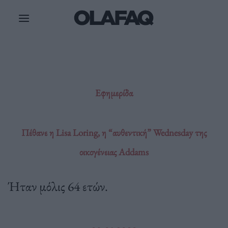
Μετάβαση
στο
περιεχόμενο
Εφημερίδα
Πέθανε η Lisa Loring, η “αυθεντική” Wednesday της
οικογένειας Addams
Ήταν μόλις 64 ετών.