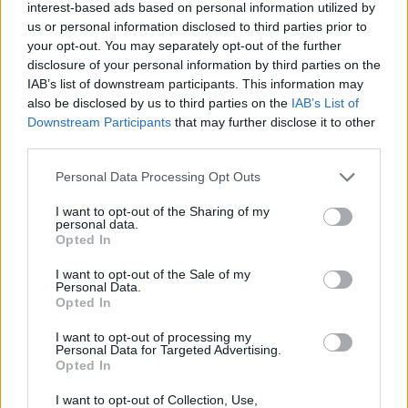
interest-based ads based on personal information utilized by
us or personal information disclosed to third parties prior to
your opt-out. You may separately opt-out of the further
disclosure of your personal information by third parties on the
IAB’s list of downstream participants. This information may
also be disclosed by us to third parties on the
IAB’s List of
Downstream Participants
that may further disclose it to other
Τέχνη
third parties.
Philip Glass: Παγκόσμια γιορτή για τα 90ά
Personal Data Processing Opt Outs
γενέθλιά του με πρεμιέρα της “Συμφωνίας
I want to opt-out of the Sharing of my
Νο. 15: Lincoln”
personal data.
Opted In
29.05.26
I want to opt-out of the Sale of my
Personal Data.
Ο Philip Glass θα γιορτάσει τα 90ά του γενέθλια στις 31
Opted In
Ιανουαρίου 2027 με μια πολυετή, διεθνή σειρά εκδηλώσεων
I want to opt-out of processing my
που κορυφώνεται με την παγκόσμια πρεμιέρα της "Συμφωνίας
Personal Data for Targeted Advertising.
Νο. 15: Lincoln" και επετειακά
Opted In
I want to opt-out of Collection, Use,