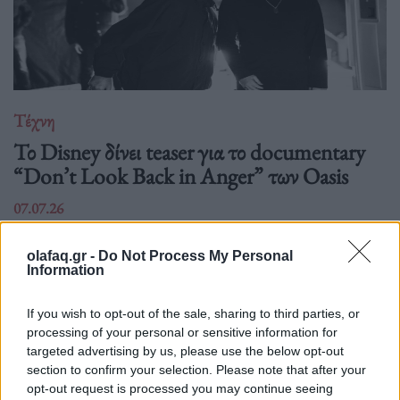
Τέχνη
Το Disney δίνει teaser για το documentary
“Don’t Look Back in Anger” των Oasis
07.07.26
Το "Don’t Look Back in Anger" καταγράφει την επανένωση
olafaq.gr -
Do Not Process My Personal
των Oasis και την sold-out περιοδεία “Oasis Live
Information
If you wish to opt-out of the sale, sharing to third parties, or
processing of your personal or sensitive information for
targeted advertising by us, please use the below opt-out
section to confirm your selection. Please note that after your
opt-out request is processed you may continue seeing