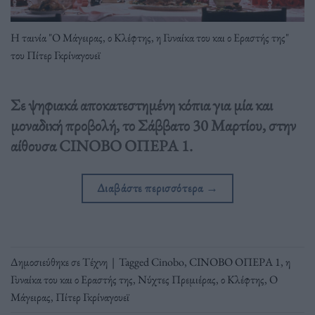
Η ταινία "Ο Μάγειρας, ο Κλέφτης, η Γυναίκα του και ο Εραστής της"
του Πίτερ Γκρίναγουεϊ
Σε ψηφιακά αποκατεστημένη κόπια για μία και
μοναδική προβολή, το Σάββατο 30 Μαρτίου, στην
αίθουσα CINOBO ΟΠΕΡΑ 1.
Διαβάστε περισσότερα
→
Δημοσιεύθηκε σε
Τέχνη
|
Tagged
Cinobo
,
CINOBO ΟΠΕΡΑ 1
,
η
Γυναίκα του και ο Εραστής της
,
Νύχτες Πρεμιέρας
,
ο Κλέφτης
,
Ο
Μάγειρας
,
Πίτερ Γκρίναγουεϊ