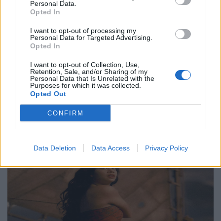
Personal Data.
Philip Glass: Παγκόσμια γιορτή για τα 90ά
Opted In
γενέθλιά του με πρεμιέρα της “Συμφωνίας
I want to opt-out of processing my
Νο. 15: Lincoln”
Personal Data for Targeted Advertising.
Opted In
29.05.26
I want to opt-out of Collection, Use,
Retention, Sale, and/or Sharing of my
Ο Philip Glass θα γιορτάσει τα 90ά του γενέθλια στις 31
Personal Data that Is Unrelated with the
Purposes for which it was collected.
Ιανουαρίου 2027 με μια πολυετή, διεθνή σειρά εκδηλώσεων
Opted Out
που κορυφώνεται με την παγκόσμια πρεμιέρα της "Συμφωνίας
CONFIRM
Νο. 15: Lincoln" και επετειακά
Data Deletion
Data Access
Privacy Policy