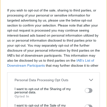
Το Disney δίνει teaser για το documentary
“Don’t Look Back in Anger” των Oasis
If you wish to opt-out of the sale, sharing to third parties, or
07.07.26
processing of your personal or sensitive information for
targeted advertising by us, please use the below opt-out
section to confirm your selection. Please note that after your
Το "Don’t Look Back in Anger" καταγράφει την επανένωση
opt-out request is processed you may continue seeing
των Oasis και την sold-out περιοδεία “Oasis Live
interest-based ads based on personal information utilized by
us or personal information disclosed to third parties prior to
your opt-out. You may separately opt-out of the further
disclosure of your personal information by third parties on the
IAB’s list of downstream participants. This information may
also be disclosed by us to third parties on the
IAB’s List of
Downstream Participants
that may further disclose it to other
third parties.
Personal Data Processing Opt Outs
I want to opt-out of the Sharing of my
personal data.
Opted In
Τέχνη
I want to opt-out of the Sale of my