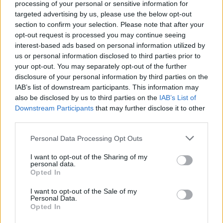
processing of your personal or sensitive information for
targeted advertising by us, please use the below opt-out
section to confirm your selection. Please note that after your
opt-out request is processed you may continue seeing
interest-based ads based on personal information utilized by
us or personal information disclosed to third parties prior to
your opt-out. You may separately opt-out of the further
disclosure of your personal information by third parties on the
IAB’s list of downstream participants. This information may
also be disclosed by us to third parties on the
IAB’s List of
Downstream Participants
that may further disclose it to other
third parties.
Θέατρο
Personal Data Processing Opt Outs
Η Φένια Αποστόλου και το σκοτεινό
I want to opt-out of the Sharing of my
παραμύθι του “Αποτυπώματος”
personal data.
Opted In
10.12.25
I want to opt-out of the Sale of my
Personal Data.
Με το "Αποτύπωμα", η Φένια Αποστόλου δημιουργεί έναν
Opted In
σκοτεινό, ποιητικό χώρο όπου η γυναικεία εικόνα αποτινάσσει