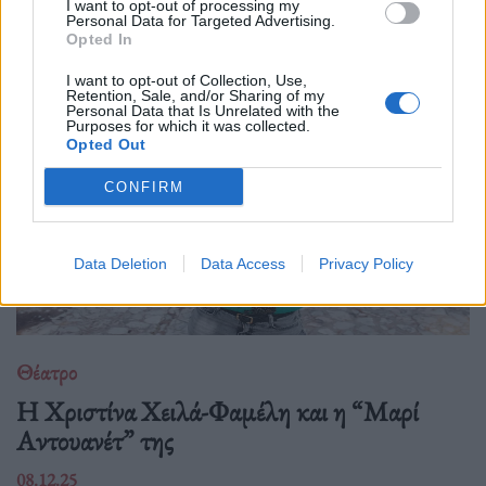
I want to opt-out of processing my
τις παραμορφώσεις του χρόνου και ξαναβρίσκει τη φωνή της
Personal Data for Targeted Advertising.
Opted In
μέσα από την κίνηση, τη σιωπή
I want to opt-out of Collection, Use,
Retention, Sale, and/or Sharing of my
Personal Data that Is Unrelated with the
Purposes for which it was collected.
Opted Out
CONFIRM
Data Deletion
Data Access
Privacy Policy
Θέατρο
Η Χριστίνα Χειλά-Φαμέλη και η “Μαρί
Αντουανέτ” της
08.12.25