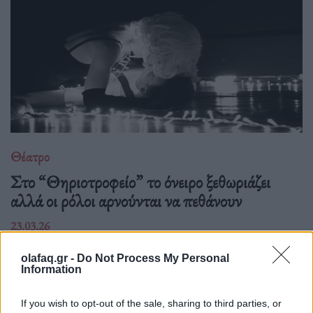
Θέατρο
Στο “Θηριοτροφείο” το όνειρο ξεθωριάζει
αλλά οι ρόλοι αρνούνται να πεθάνουν
23.03.26
Ένα σπίτι γεμάτο ρόλους που δεν λένε να σβήσουν. Το
olafaq.gr -
Do Not Process My Personal
Information
"Θηριοτροφείο" του Δημήτρη Τσεκούρα μετατρέπει το όνειρο
σε παγίδα και το παράλογο σε καθρέφτη.
If you wish to opt-out of the sale, sharing to third parties, or