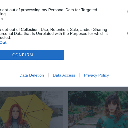
to opt-out of processing my Personal Data for Targeted
ing.
In
o opt-out of Collection, Use, Retention, Sale, and/or Sharing
έχνης
,
Νίκος Μαστοράκης
,
Φασμπίντερ
ersonal Data that Is Unrelated with the Purposes for which it
lected.
Out
CONFIRM
Δείτε επίσης
Data Deletion
Data Access
Privacy Policy