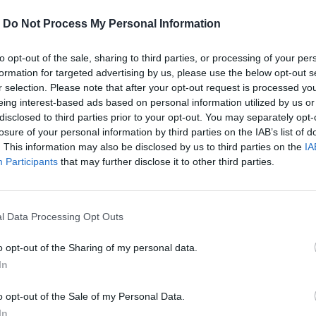
-
Do Not Process My Personal Information
to opt-out of the sale, sharing to third parties, or processing of your per
formation for targeted advertising by us, please use the below opt-out s
r selection. Please note that after your opt-out request is processed y
eing interest-based ads based on personal information utilized by us or
disclosed to third parties prior to your opt-out. You may separately opt-
losure of your personal information by third parties on the IAB’s list of
. This information may also be disclosed by us to third parties on the
IA
Participants
that may further disclose it to other third parties.
l Data Processing Opt Outs
α στη Βρέμη» σε σκηνοθεσία Νίκου
o opt-out of the Sharing of my personal data.
In
o opt-out of the Sale of my Personal Data.
περισσότερα
→
In