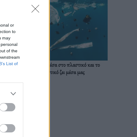
sonal or
ection to
ou may
 personal
out of the
 downstream
Ζούμε ήδη μέσα στο πλαστικό και το
B’s List of
πλαστικό ζει μέσα μας