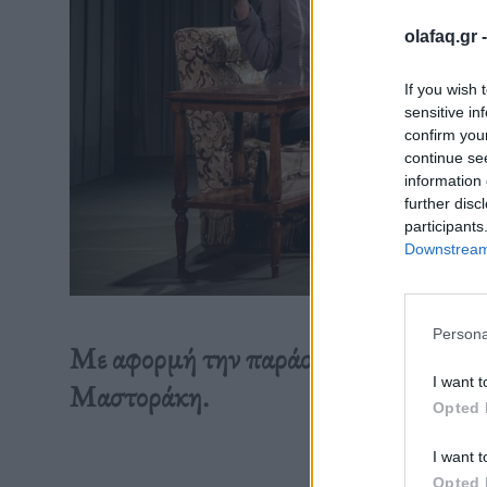
olafaq.gr 
If you wish 
sensitive in
confirm you
continue se
information 
further disc
participants
Downstream 
Persona
Με αφορμή την παράσταση «Ελευθερί
I want t
Μαστοράκη.
Opted 
I want t
Διαβάστε 
Opted 