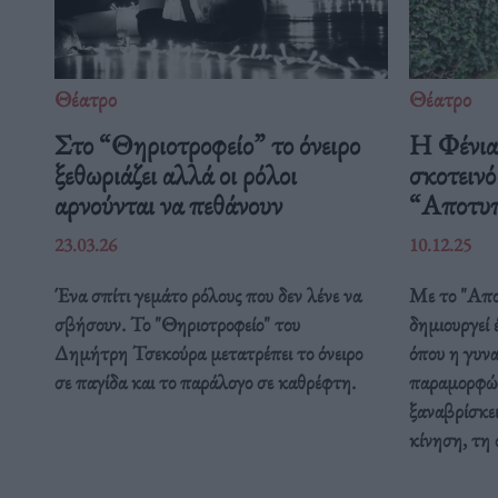
Θέατρο
Θέατρο
Στο “Θηριοτροφείο” το όνειρο
Η Φένια
ξεθωριάζει αλλά οι ρόλοι
σκοτεινό
αρνούνται να πεθάνουν
“Αποτυ
23.03.26
10.12.25
Ένα σπίτι γεμάτο ρόλους που δεν λένε να
Με το "Απο
σβήσουν. Το "Θηριοτροφείο" του
δημιουργεί 
Δημήτρη Τσεκούρα μετατρέπει το όνειρο
όπου η γυνα
σε παγίδα και το παράλογο σε καθρέφτη.
παραμορφώσ
ξαναβρίσκε
κίνηση, τη