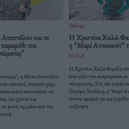
Θέατρο
 Αποστόλου και το
Η Χριστίνα Χειλά-Φα
 παραμύθι του
η “Μαρί Αντουανέτ” τ
πώματος”
08.12.25
Η Χριστίνα Χειλά-Φαμέλη επι
έναν ρόλο που αναμετριέται με 
τύπωμα", η Φένια Αποστόλου
υποκριτικής. Στη νέα παράστα
έναν σκοτεινό, ποιητικό χώρο
Γρηγόρη Χατζάκη, η "Μαρί Αν
ικεία εικόνα αποτινάσσει τις
γίνεται αφορμή για μια (σχεδόν
εις του χρόνου και
συζήτηση
ι τη φωνή της μέσα από την
 σιωπή