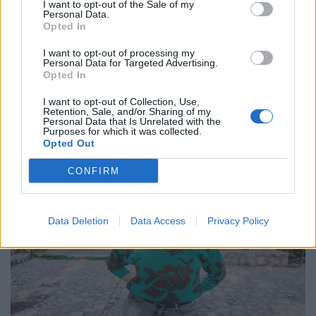
I want to opt-out of the Sale of my
παραμύθι του “Αποτυπώματος”
Personal Data.
Opted In
10.12.25
I want to opt-out of processing my
Personal Data for Targeted Advertising.
Με το "Αποτύπωμα", η Φένια Αποστόλου δημιουργεί έναν
Opted In
σκοτεινό, ποιητικό χώρο όπου η γυναικεία εικόνα αποτινάσσει
I want to opt-out of Collection, Use,
τις παραμορφώσεις του χρόνου και ξαναβρίσκει τη φωνή της
Retention, Sale, and/or Sharing of my
Personal Data that Is Unrelated with the
μέσα από την κίνηση, τη σιωπή
Purposes for which it was collected.
Opted Out
CONFIRM
Data Deletion
Data Access
Privacy Policy