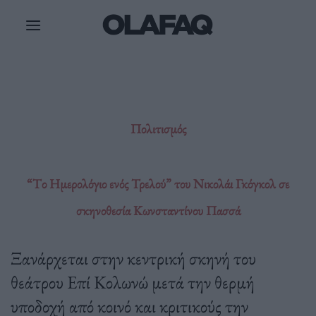
Μετάβαση
στο
περιεχόμενο
Πολιτισμός
“Tο Ημερολόγιο ενός Τρελού” του Νικολάι Γκόγκολ σε
σκηνοθεσία Κωνσταντίνου Πασσά
Ξανάρχεται στην κεντρική σκηνή του
θεάτρου Επί Κολωνώ μετά την θερμή
υποδοχή από κοινό και κριτικούς την