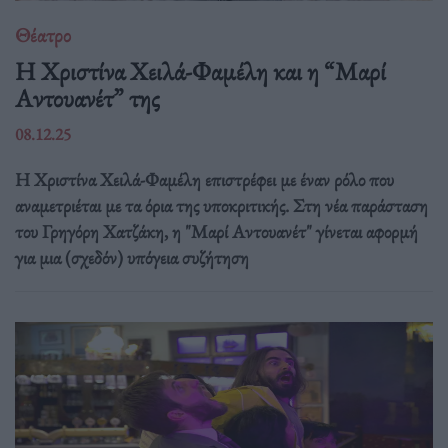
Θέατρο
Η Χριστίνα Χειλά-Φαμέλη και η “Μαρί
Αντουανέτ” της
08.12.25
Η Χριστίνα Χειλά-Φαμέλη επιστρέφει με έναν ρόλο που
αναμετριέται με τα όρια της υποκριτικής. Στη νέα παράσταση
του Γρηγόρη Χατζάκη, η "Μαρί Αντουανέτ" γίνεται αφορμή
για μια (σχεδόν) υπόγεια συζήτηση