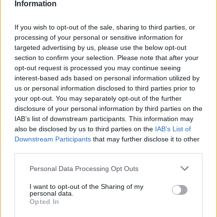
Information
23.03.26
Ένα σπίτι γεμάτο ρόλους που δεν λένε να σβήσουν. Το
If you wish to opt-out of the sale, sharing to third parties, or
processing of your personal or sensitive information for
"Θηριοτροφείο" του Δημήτρη Τσεκούρα μετατρέπει το όνειρο
targeted advertising by us, please use the below opt-out
σε παγίδα και το παράλογο σε καθρέφτη.
section to confirm your selection. Please note that after your
opt-out request is processed you may continue seeing
interest-based ads based on personal information utilized by
us or personal information disclosed to third parties prior to
your opt-out. You may separately opt-out of the further
disclosure of your personal information by third parties on the
IAB’s list of downstream participants. This information may
also be disclosed by us to third parties on the
IAB’s List of
Downstream Participants
that may further disclose it to other
third parties.
Personal Data Processing Opt Outs
I want to opt-out of the Sharing of my
personal data.
Θέατρο
Opted In
Η Φένια Αποστόλου και το σκοτεινό