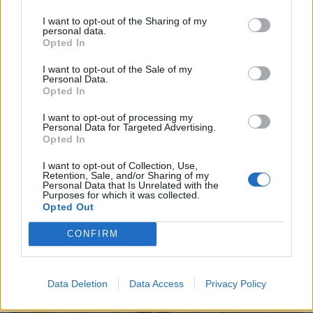
I want to opt-out of the Sharing of my
personal data.
Opted In
I want to opt-out of the Sale of my
Personal Data.
Εικαστικά
Opted In
Library of Us: Η βιβλιοθήκη που κάνει τα
I want to opt-out of processing my
κύματα να διαβάζουν
Personal Data for Targeted Advertising.
Opted In
10.12.25
I want to opt-out of Collection, Use,
Retention, Sale, and/or Sharing of my
Στο Μαϊάμι, η Es Devlin στήνει μια περιστρεφόμενη
Personal Data that Is Unrelated with the
Purposes for which it was collected.
βιβλιοθήκη στη θάλασσα, μετατρέποντας την ανάγνωση σε
Opted Out
αργή, τελετουργική, συλλογική εμπειρία κάτω από τον
CONFIRM
ουρανό.
Data Deletion
Data Access
Privacy Policy