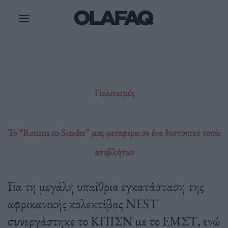
Μετάβαση
στο
περιεχόμενο
Πολιτισμός
Το “Return to Sender” μας μεταφέρει σε ένα δυστοπικό τοπίο
αποβλήτων
Για τη μεγάλη υπαίθρια εγκατάσταση της
αφρικανικής κολεκτίβας NEST
συνεργάστηκε το ΚΠΙΣΝ με το ΕΜΣΤ, ενώ