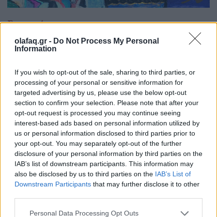
Εικαστικά
Οι δίδυμες εικαστικοί Στέλλα και Μαρία
olafaq.gr -
Do Not Process My Personal
Information
Παπά σε διεθνή τροχιά
17.02.26
If you wish to opt-out of the sale, sharing to third parties, or
processing of your personal or sensitive information for
Με έργο που στηρίζεται στην αντίθεση και τη συνδημιουργία,
targeted advertising by us, please use the below opt-out
section to confirm your selection. Please note that after your
οι Στέλλα και Μαρία Παπά διακρίνονται διεθνώς και
opt-out request is processed you may continue seeing
ετοιμάζουν μια πυκνή χρονιά συμμετοχών σε Biennale, Art
interest-based ads based on personal information utilized by
Fair και μεγάλους θεσμούς.
us or personal information disclosed to third parties prior to
your opt-out. You may separately opt-out of the further
disclosure of your personal information by third parties on the
IAB’s list of downstream participants. This information may
also be disclosed by us to third parties on the
IAB’s List of
Downstream Participants
that may further disclose it to other
third parties.
Personal Data Processing Opt Outs