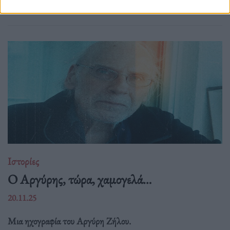
μαθηματικά σε παγκόσμια ακρίβεια.
Ιστορίες
Ο Αργύρης, τώρα, χαμογελά…
20.11.25
Μια ηχογραφία του Αργύρη Ζήλου.