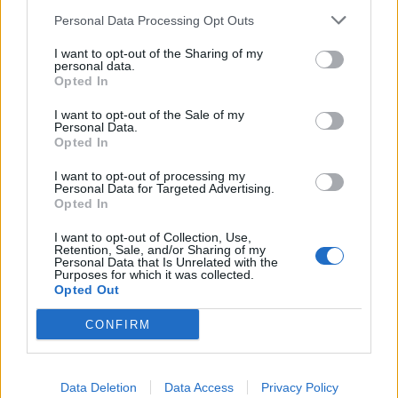
Personal Data Processing Opt Outs
I want to opt-out of the Sharing of my
personal data.
Opted In
I want to opt-out of the Sale of my
Personal Data.
Opted In
I want to opt-out of processing my
Personal Data for Targeted Advertising.
Opted In
Ιστορίες
I want to opt-out of Collection, Use,
Retention, Sale, and/or Sharing of my
Η Gladys West και τα μαθηματικά που
Personal Data that Is Unrelated with the
Purposes for which it was collected.
κρατούν το GPS στη θέση του
Opted Out
28.01.26
CONFIRM
Η Gladys West έθεσε τις βάσεις του σύγχρονου GPS,
μετατρέποντας δορυφορικά δεδομένα, υπομονή και καθαρά
Data Deletion
Data Access
Privacy Policy