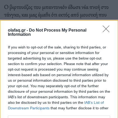
Ο βιρτουόζος του μπαντονεόν έδωσε νέα πνοή στο
τάνγκο, και μας έμαθε ότι εκτός από μουσική που
χορεύεται είναι και μουσική που ακούγεται.
olafaq.gr -
Do Not Process My Personal
Information
Διαβάστε περισσότερα
→
If you wish to opt-out of the sale, sharing to third parties, or
processing of your personal or sensitive information for
targeted advertising by us, please use the below opt-out
section to confirm your selection. Please note that after your
Δημοσιεύθηκε σε
Ιστορίες
|
Tagged
Αργεντινή
,
Άστορ Πιατσόλα
,
opt-out request is processed you may continue seeing
Μουσική
,
Μπαντονεόν
,
Νέο Τάνγκο
,
Τάνγκο
interest-based ads based on personal information utilized by
us or personal information disclosed to third parties prior to
your opt-out. You may separately opt-out of the further
disclosure of your personal information by third parties on the
IAB’s list of downstream participants. This information may
also be disclosed by us to third parties on the
IAB’s List of
Δείτε επίσης
Downstream Participants
that may further disclose it to other
third parties.