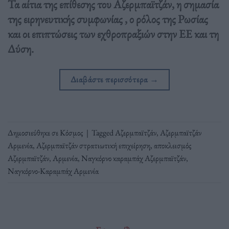
Τα αίτια της επίθεσης του Αζερμπαϊτζάν, η σημασία
της ειρηνευτικής συμφωνίας , ο ρόλος της Ρωσίας
και οι επιπτώσεις των εχθροπραξιών στην ΕΕ και τη
Δύση.
Διαβάστε περισσότερα
→
Δημοσιεύθηκε σε
Κόσμος
|
Tagged
Αζερμπαϊτζάν
,
Αζερμπαϊτζάν
Αρμενία
,
Αζερμπαϊτζάν στρατιωτική επιχείρηση
,
αποκλεισμός
Αζερμπαϊτζάν
,
Αρμενία
,
Ναγκόρνο καραμπάχ Αζερμπαϊτζάν
,
Ναγκόρνο-Καραμπάχ Αρμενία