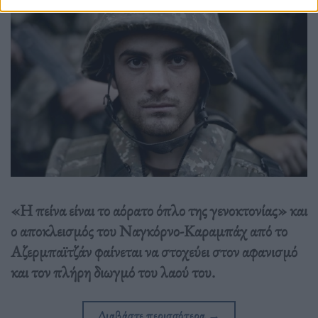
«Η πείνα είναι το αόρατο όπλο της γενοκτονίας» και
ο αποκλεισμός του Ναγκόρνο-Καραμπάχ από το
Αζερμπαϊτζάν φαίνεται να στοχεύει στον αφανισμό
και τον πλήρη διωγμό του λαού του.
Διαβάστε περισσότερα
→