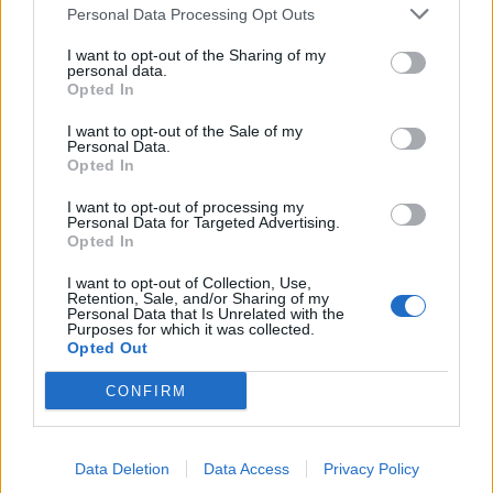
Personal Data Processing Opt Outs
Καραμπάχ
I want to opt-out of the Sharing of my
personal data.
Opted In
«Η πείνα είναι το αόρατο όπλο της
I want to opt-out of the Sale of my
γενοκτονίας» και ο αποκλεισμός του
Personal Data.
Opted In
Ναγκόρνο-Καραμπάχ από το Αζερμπαϊτζάν
I want to opt-out of processing my
φαίνεται να στοχεύει στον αφανισμό και τον
Personal Data for Targeted Advertising.
Opted In
πλήρη διωγμό του λαού του.
I want to opt-out of Collection, Use,
Retention, Sale, and/or Sharing of my
Personal Data that Is Unrelated with the
Purposes for which it was collected.
Opted Out
05.09.2023
CONFIRM
Data Deletion
Data Access
Privacy Policy