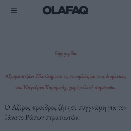
Μετάβαση
στο
περιεχόμενο
Εφημερίδα
Αζερμπαϊτζάν: Ολοκλήρωσε τις συνομλίες με τους Αρμένιους
του Ναγκόρνο Καραμπάχ, χωρίς τελική συμφωνία.
Ο Αζέρος πρόεδρος ζήτησε συγγνώμη για τον
θάνατο Ρώσων στρατιωτών.