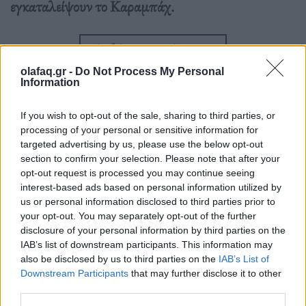
εγκαταλείψουν το Καραμπάχ.
Διαβάστε περισσότερα
→
olafaq.gr -
Do Not Process My Personal
Information
If you wish to opt-out of the sale, sharing to third parties, or
Δημοσιεύθηκε σε
Διεθνή
|
Tagged
Αζερμπαϊτζάν
,
Αζερμπαϊτζάν
processing of your personal or sensitive information for
στρατιωτική επιχείρηση
,
αποκλεισμός Ναγκόρνο-Καραμπάχ
,
Ναγκόρνο
targeted advertising by us, please use the below opt-out
Καραμπάχ
,
Ναγκόρνο καραμπάχ Αζερμπαϊτζάν
,
Ναγκόρνο-Καραμπάχ
section to confirm your selection. Please note that after your
Αρμενία
opt-out request is processed you may continue seeing
interest-based ads based on personal information utilized by
us or personal information disclosed to third parties prior to
your opt-out. You may separately opt-out of the further
disclosure of your personal information by third parties on the
IAB’s list of downstream participants. This information may
Απόψεις
also be disclosed by us to third parties on the
IAB’s List of
Downstream Participants
that may further disclose it to other
third parties.
Μία σιωπηρή γενοκτονία συντελείται στο Ναγκόρνο-