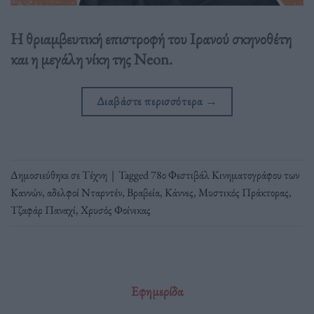
H θριαμβευτική επιστροφή του Ιρανού σκηνοθέτη
και η μεγάλη νίκη της Neon.
Διαβάστε περισσότερα
→
Δημοσιεύθηκε σε
Τέχνη
|
Tagged
78ο Φεστιβάλ Κινηματογράφου των
Καννών
,
αδελφοί Νταρντέν
,
Βραβεία
,
Κάννες
,
Μυστικός Πράκτορας
,
Τζαφάρ Παναχί
,
Χρυσός Φοίνικας
Εφημερίδα