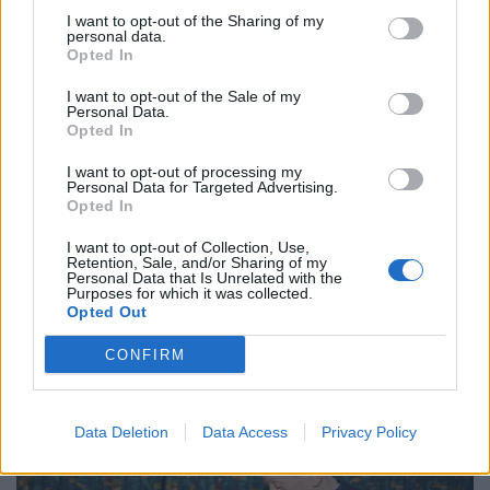
I want to opt-out of the Sharing of my
personal data.
Opted In
I want to opt-out of the Sale of my
Personal Data.
Opted In
Τέχνη
I want to opt-out of processing my
Personal Data for Targeted Advertising.
Το Disney δίνει teaser για το documentary
Opted In
“Don’t Look Back in Anger” των Oasis
I want to opt-out of Collection, Use,
Retention, Sale, and/or Sharing of my
07.07.26
Personal Data that Is Unrelated with the
Purposes for which it was collected.
Opted Out
Το "Don’t Look Back in Anger" καταγράφει την επανένωση
των Oasis και την sold-out περιοδεία “Oasis Live
CONFIRM
Data Deletion
Data Access
Privacy Policy