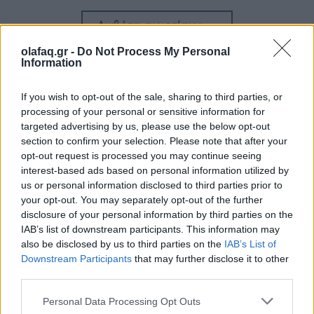
Διαβάστε περισσότερα
→
olafaq.gr -
Do Not Process My Personal
Information
Δημοσιεύθηκε σε
Τέχνη
|
Tagged
βιβλίο
,
Ζακλίν Κένεντι
,
Μυστικός
If you wish to opt-out of the sale, sharing to third parties, or
processing of your personal or sensitive information for
Πράκτορας
,
Τζάκι Ωνάση
targeted advertising by us, please use the below opt-out
section to confirm your selection. Please note that after your
opt-out request is processed you may continue seeing
interest-based ads based on personal information utilized by
us or personal information disclosed to third parties prior to
Δείτε επίσης
your opt-out. You may separately opt-out of the further
disclosure of your personal information by third parties on the
IAB’s list of downstream participants. This information may
also be disclosed by us to third parties on the
IAB’s List of
Downstream Participants
that may further disclose it to other
third parties.
Personal Data Processing Opt Outs