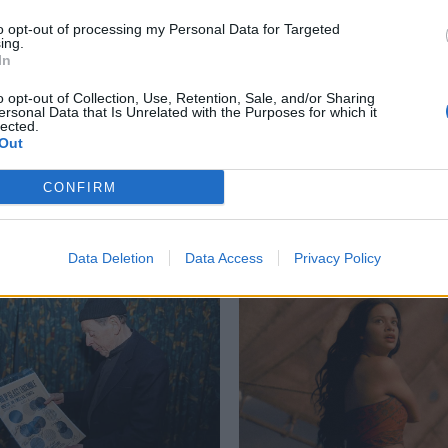
to opt-out of processing my Personal Data for Targeted
ing.
In
ον Τζον
,
Μπομπ Ντίλαν
,
Μπράιαν Γουίλσον
,
Τζεφ Μπρίτζες
o opt-out of Collection, Use, Retention, Sale, and/or Sharing
ersonal Data that Is Unrelated with the Purposes for which it
lected.
Out
CONFIRM
Δείτε επίσης
Data Deletion
Data Access
Privacy Policy