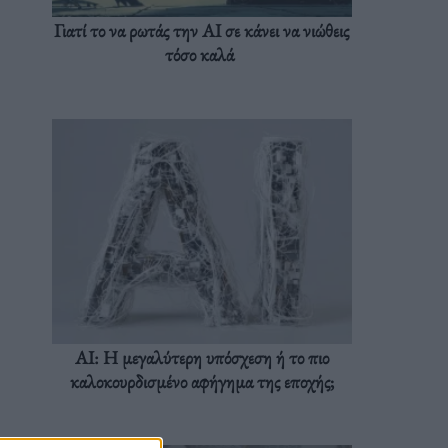
Γιατί το να ρωτάς την AI σε κάνει να νιώθεις
τόσο καλά
AI: Η μεγαλύτερη υπόσχεση ή το πιο
καλοκουρδισμένο αφήγημα της εποχής;