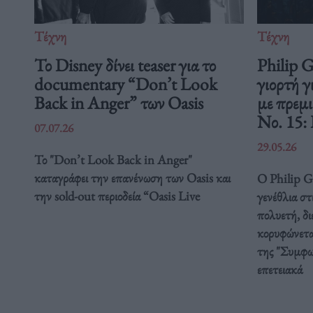
Τέχνη
Τέχνη
Το Disney δίνει teaser για το
Philip 
documentary “Don’t Look
γιορτή γ
Back in Anger” των Oasis
με πρεμ
Νο. 15:
07.07.26
29.05.26
Το "Don’t Look Back in Anger"
καταγράφει την επανένωση των Oasis και
Ο Philip Gl
την sold-out περιοδεία “Oasis Live
γενέθλια στ
πολυετή, δ
κορυφώνετα
της "Συμφω
επετειακά