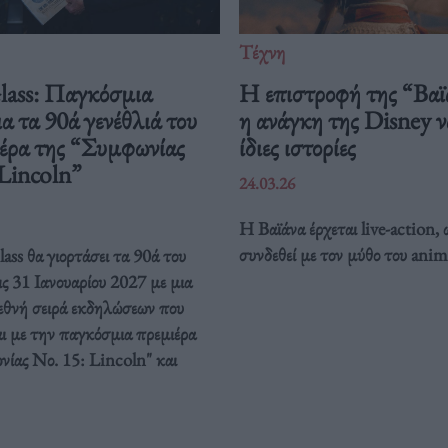
Τέχνη
Glass: Παγκόσμια
Η επιστροφή της “Βαϊ
ια τα 90ά γενέθλιά του
η ανάγκη της Disney να
ιέρα της “Συμφωνίας
ίδιες ιστορίες
 Lincoln”
24.03.26
Η Βαϊάνα έρχεται live-action, 
συνδεθεί με τον μύθο του anim
ass θα γιορτάσει τα 90ά του
ις 31 Ιανουαρίου 2027 με μια
ιεθνή σειρά εκδηλώσεων που
ι με την παγκόσμια πρεμιέρα
νίας Νο. 15: Lincoln" και