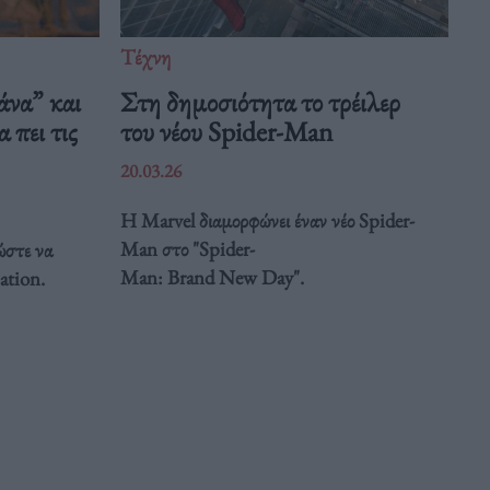
Τέχνη
άνα” και
Στη δημοσιότητα το τρέιλερ
 πει τις
του νέου Spider-Man
20.03.26
Η Marvel διαμορφώνει έναν νέο Spider-
Man στο "Spider-
ώστε να
Man: Brand New Day".
ation.