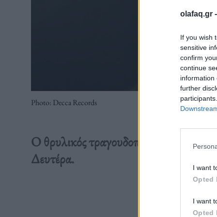
olafaq.gr 
If you wish 
sensitive in
confirm you
continue se
information 
further disc
participants
Photo: Decca Records
Downstream 
Ο θρυλικός τραγουδοποιός των Beach B
Persona
Δευτέρα.
I want t
Opted 
Διαβάστε 
I want t
Opted 