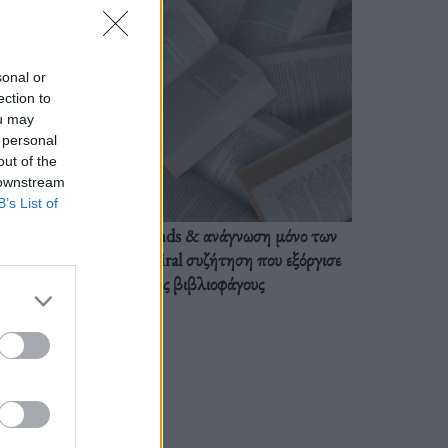
sonal or
ection to
ou may
 personal
out of the
 downstream
B’s List of
BookTok trends & ανάγνωση μόνο των
διαλόγων: Η viral συζήτηση που εξόργισε
τους βιβλιοφάγους