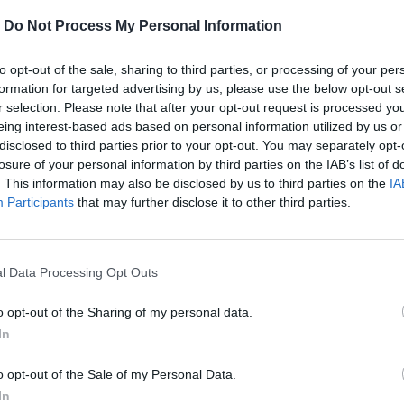
-
Do Not Process My Personal Information
to opt-out of the sale, sharing to third parties, or processing of your per
formation for targeted advertising by us, please use the below opt-out s
r selection. Please note that after your opt-out request is processed y
eing interest-based ads based on personal information utilized by us or
disclosed to third parties prior to your opt-out. You may separately opt-
losure of your personal information by third parties on the IAB’s list of
. This information may also be disclosed by us to third parties on the
IA
Participants
that may further disclose it to other third parties.
oys γιόρτασε τα 80ά γενέθλιά του τη
l Data Processing Opt Outs
o opt-out of the Sharing of my personal data.
In
περισσότερα
→
o opt-out of the Sale of my Personal Data.
In