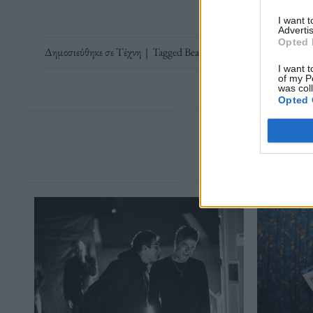
I want 
Advertis
Opted 
Δημοσιεύθηκε σε
Τέχνη
|
Tagged
Beach Boys
,
Brian Wilson
,
Έλτ
I want t
of my P
was col
Opted 