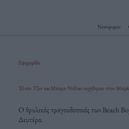
Μετάβαση
στο
περιεχόμενο
Newspaper
Εφημερίδα
Έλτον Τζον και Μπομπ Ντίλαν ευχήθηκαν στον Μπράιαν
Ο θρυλικός τραγουδοποιός των Beach Boy
Δευτέρα.