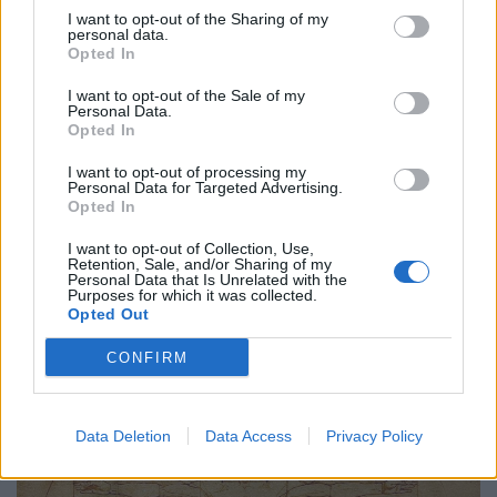
I want to opt-out of the Sharing of my
personal data.
Opted In
I want to opt-out of the Sale of my
Εικαστικά
Personal Data.
Opted In
Library of Us: Η βιβλιοθήκη που κάνει τα
κύματα να διαβάζουν
I want to opt-out of processing my
Personal Data for Targeted Advertising.
Opted In
10.12.25
I want to opt-out of Collection, Use,
Στο Μαϊάμι, η Es Devlin στήνει μια περιστρεφόμενη
Retention, Sale, and/or Sharing of my
Personal Data that Is Unrelated with the
βιβλιοθήκη στη θάλασσα, μετατρέποντας την ανάγνωση σε
Purposes for which it was collected.
Opted Out
αργή, τελετουργική, συλλογική εμπειρία κάτω από τον
ουρανό.
CONFIRM
Data Deletion
Data Access
Privacy Policy