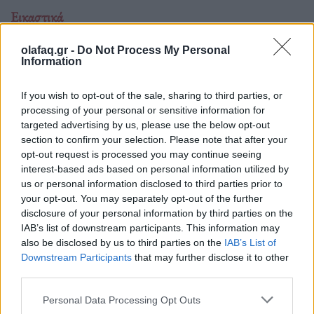
Εικαστικά
Οι δίδυμες εικαστικοί Στέλλα και Μαρία
olafaq.gr -
Do Not Process My Personal
Παπά σε διεθνή τροχιά
Information
17.02.26
If you wish to opt-out of the sale, sharing to third parties, or
processing of your personal or sensitive information for
Με έργο που στηρίζεται στην αντίθεση και τη συνδημιουργία,
targeted advertising by us, please use the below opt-out
οι Στέλλα και Μαρία Παπά διακρίνονται διεθνώς και
section to confirm your selection. Please note that after your
ετοιμάζουν μια πυκνή χρονιά συμμετοχών σε Biennale, Art
opt-out request is processed you may continue seeing
interest-based ads based on personal information utilized by
Fair και μεγάλους θεσμούς.
us or personal information disclosed to third parties prior to
your opt-out. You may separately opt-out of the further
disclosure of your personal information by third parties on the
IAB’s list of downstream participants. This information may
also be disclosed by us to third parties on the
IAB’s List of
Downstream Participants
that may further disclose it to other
third parties.
Personal Data Processing Opt Outs