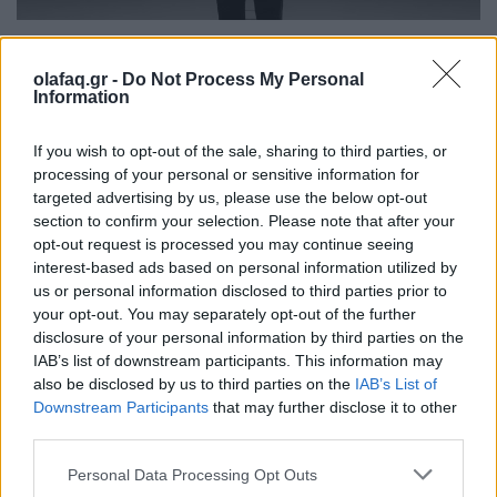
Φωτογραφία
olafaq.gr -
Do Not Process My Personal
Ο Γιώργος Λάνθιμος φωτογραφίζει και εμείς
Information
ανακαλύπτουμε τον Γιώργο
If you wish to opt-out of the sale, sharing to third parties, or
16.03.26
processing of your personal or sensitive information for
targeted advertising by us, please use the below opt-out
Ο Γιώργος Λάνθιμος λειτουργεί ως σιωπηλός παρατηρητής
section to confirm your selection. Please note that after your
που αποδομεί και ξαναχτίζει τη δική του πραγματικότητα. Οι
opt-out request is processed you may continue seeing
interest-based ads based on personal information utilized by
φωτογραφίες του είναι καλοδουλεμένα στιγμιότυπα αυτής της
us or personal information disclosed to third parties prior to
αδιάκοπης αναζήτησης.
your opt-out. You may separately opt-out of the further
disclosure of your personal information by third parties on the
IAB’s list of downstream participants. This information may
also be disclosed by us to third parties on the
IAB’s List of
Downstream Participants
that may further disclose it to other
third parties.
Personal Data Processing Opt Outs