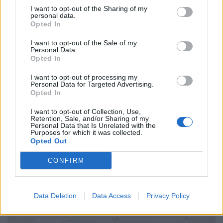
I want to opt-out of the Sharing of my
personal data.
Opted In
I want to opt-out of the Sale of my
Personal Data.
Opted In
Φωτογραφία
Στο βασίλειο του φθηνού: Το China Mall της
I want to opt-out of processing my
Personal Data for Targeted Advertising.
Πρέβεζας ως καθρέφτης της εποχής
Opted In
11.11.25
I want to opt-out of Collection, Use,
Retention, Sale, and/or Sharing of my
Personal Data that Is Unrelated with the
Ένας τεράστιος διάδρομος γεμάτος φθηνά αντικείμενα, χωρίς
Purposes for which it was collected.
Opted Out
μάρκες, χωρίς αφήγημα, μόνο η καθαρή, ωμή πράξη της
κατανάλωσης. Το China Mall της Πρέβεζας χωρίς να
CONFIRM
προσπαθεί να γοητεύσει μας δείχνει ποιοι
Data Deletion
Data Access
Privacy Policy