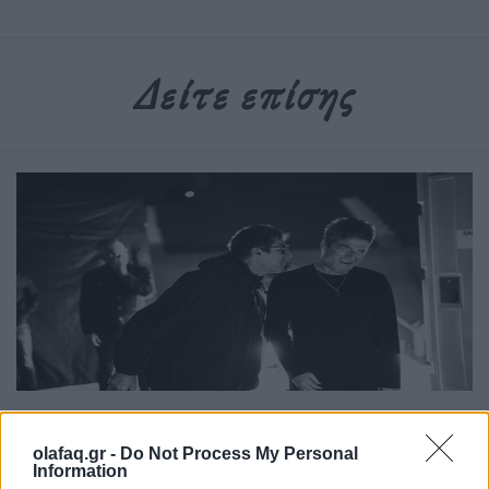
Δείτε επίσης
Τέχνη
olafaq.gr -
Do Not Process My Personal
Το Disney δίνει teaser για το documentary
Information