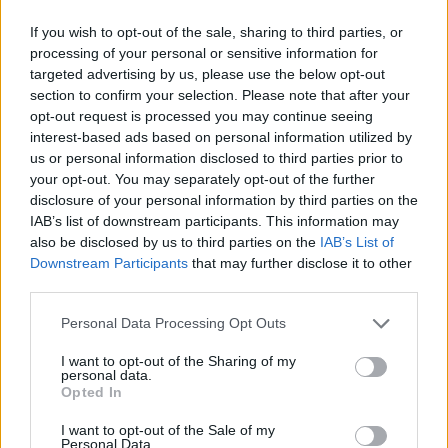
“Don’t Look Back in Anger” των Oasis
If you wish to opt-out of the sale, sharing to third parties, or
07.07.26
processing of your personal or sensitive information for
targeted advertising by us, please use the below opt-out
Το "Don’t Look Back in Anger" καταγράφει την επανένωση
section to confirm your selection. Please note that after your
των Oasis και την sold-out περιοδεία “Oasis Live
opt-out request is processed you may continue seeing
interest-based ads based on personal information utilized by
us or personal information disclosed to third parties prior to
your opt-out. You may separately opt-out of the further
disclosure of your personal information by third parties on the
IAB’s list of downstream participants. This information may
also be disclosed by us to third parties on the
IAB’s List of
Downstream Participants
that may further disclose it to other
third parties.
Personal Data Processing Opt Outs
I want to opt-out of the Sharing of my
personal data.
Opted In
Τέχνη
I want to opt-out of the Sale of my
Personal Data.