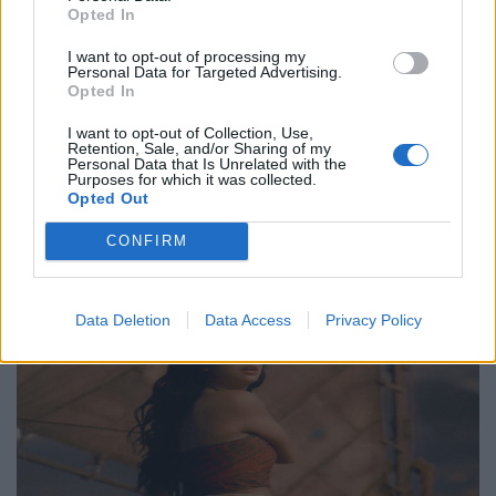
Philip Glass: Παγκόσμια γιορτή για τα 90ά
Opted In
γενέθλιά του με πρεμιέρα της “Συμφωνίας
Νο. 15: Lincoln”
I want to opt-out of processing my
Personal Data for Targeted Advertising.
Opted In
29.05.26
I want to opt-out of Collection, Use,
Ο Philip Glass θα γιορτάσει τα 90ά του γενέθλια στις 31
Retention, Sale, and/or Sharing of my
Personal Data that Is Unrelated with the
Ιανουαρίου 2027 με μια πολυετή, διεθνή σειρά εκδηλώσεων
Purposes for which it was collected.
Opted Out
που κορυφώνεται με την παγκόσμια πρεμιέρα της "Συμφωνίας
Νο. 15: Lincoln" και επετειακά
CONFIRM
Data Deletion
Data Access
Privacy Policy