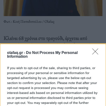
Φωτ.: Κική Παπαδοπούλου / Olafaq
Κλείνει 68 χρόνια στο τραγούδι, έρχεται από
μουσική οικογένεια που του έμαθε το δημοτικό
τραγούδι και την όπερα, βουρκώνει απαγγέλοντας
olafaq.gr -
Do Not Process My Personal
Information
στίχους.
If you wish to opt-out of the sale, sharing to third parties, or
Διαβάστε περισσότερα
→
processing of your personal or sensitive information for
targeted advertising by us, please use the below opt-out
section to confirm your selection. Please note that after your
opt-out request is processed you may continue seeing
interest-based ads based on personal information utilized by
Δημοσιεύθηκε σε
Συνεντεύξεις
|
Tagged
Κώστας Χατζής
,
Μουσική
us or personal information disclosed to third parties prior to
your opt-out. You may separately opt-out of the further
Σκηνή «Σφίγγα»