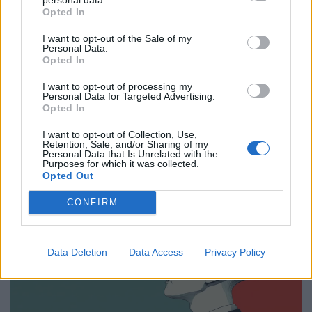
Opted In
OlaF@cked
I want to opt-out of the Sale of my
Χιλιάδες ρομπότ με “μορφή γάτας”
Personal Data.
Opted In
σερβίρουν στα εστιατόρια της Ιαπωνίας
I want to opt-out of processing my
12.03.25
Personal Data for Targeted Advertising.
Opted In
Καθώς η Ιαπωνία αντιμετωπίζει έλλειψη εργατικού δυναμικού,
I want to opt-out of Collection, Use,
η αγορά ρομπότ εξυπηρέτησης αναμένεται να τριπλασιαστεί
Retention, Sale, and/or Sharing of my
Personal Data that Is Unrelated with the
μέσα στα επόμενα πέντε χρόνια.
Purposes for which it was collected.
Opted Out
CONFIRM
Data Deletion
Data Access
Privacy Policy