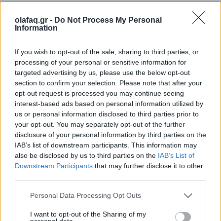
Το ChatGPT δεν είναι ο ψυχολόγος σου:
olafaq.gr -
Do Not Process My Personal
Πώς η αποξένωση έγινε προϊόν
Information
27.08.25
If you wish to opt-out of the sale, sharing to third parties, or
processing of your personal or sensitive information for
Όταν η "Εταιρική Αμερική" μάς έκοψε από τον άνθρωπο,
targeted advertising by us, please use the below opt-out
αγκαλιάσαμε τα chatbots σαν νέους σωτήρες. Μόνο που αυτά
section to confirm your selection. Please note that after your
δεν θα μας σώσουν ποτέ, απλώς παριστάνουν ότι το κάνουν.
opt-out request is processed you may continue seeing
interest-based ads based on personal information utilized by
us or personal information disclosed to third parties prior to
your opt-out. You may separately opt-out of the further
disclosure of your personal information by third parties on the
IAB’s list of downstream participants. This information may
also be disclosed by us to third parties on the
IAB’s List of
Downstream Participants
that may further disclose it to other
third parties.
Personal Data Processing Opt Outs
I want to opt-out of the Sharing of my
personal data.