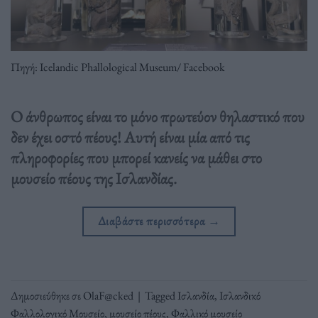
Πηγή: Icelandic Phallological Museum/ Facebook
Ο άνθρωπος είναι το μόνο πρωτεύον θηλαστικό που
δεν έχει οστό πέους! Αυτή είναι μία από τις
πληροφορίες που μπορεί κανείς να μάθει στο
μουσείο πέους της Ισλανδίας.
Διαβάστε περισσότερα
→
Δημοσιεύθηκε σε
OlaF@cked
|
Tagged
Ισλανδία
,
Ισλανδικό
Φαλλολογικό Μουσείο
,
μουσείο πέους
,
Φαλλικό μουσείο