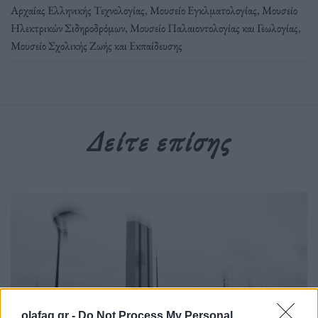
Αρχαίας Ελληνικής Τεχνολογίας
,
Μουσείο Εγκλματολογίας
,
Μουσείο
Ηλεκτρικών Σιδηροδρόμων
,
Μουσείο Παλαιοντολογίας και Γεωλογίας
,
Μουσείο Σχολικής Ζωής και Εκπαίδευσης
Δείτε επίσης
olafaq.gr -
Do Not Process My Personal