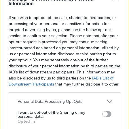
Information
Πόλη
If you wish to opt-out of the sale, sharing to third parties, or
processing of your personal or sensitive information for
Η πόλη των 30 λεπτών: Βιώσιμο σχέδιο ή
targeted advertising by us, please use the below opt-out
ουτοπία;
section to confirm your selection. Please note that after your
opt-out request is processed you may continue seeing
26.11.25
interest-based ads based on personal information utilized by
us or personal information disclosed to third parties prior to
Η "πόλη των 30 Λεπτών" υπόσχεται μια καθημερινότητα
your opt-out. You may separately opt-out of the further
όπου τα πάντα βρίσκονται δίπλα μας, όμως μπορεί μια ιδέα
disclosure of your personal information by third parties on the
βιώσιμης εγγύτητας να εφαρμοστεί σε ένα χαοτικό αστικό
IAB’s list of downstream participants. This information may
also be disclosed by us to third parties on the
IAB’s List of
τοπίο όπως η Αθήνα ή παραμένει μια ο
Downstream Participants
that may further disclose it to other
third parties.
Personal Data Processing Opt Outs
I want to opt-out of the Sharing of my
personal data.
Opted In