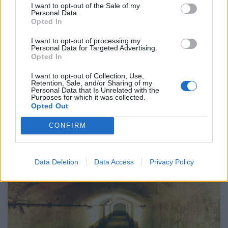
I want to opt-out of the Sale of my
Personal Data.
Opted In
I want to opt-out of processing my
Personal Data for Targeted Advertising.
Opted In
Πόλη
I want to opt-out of Collection, Use,
Τα σιωπηλά γλυπτά των Αθηνών
Retention, Sale, and/or Sharing of my
Personal Data that Is Unrelated with the
Purposes for which it was collected.
16.07.24
Opted Out
Μια χαρτογράφηση της πόλης μέσα από μερικά γνωστά
CONFIRM
αγάλματά της.
Data Deletion
Data Access
Privacy Policy