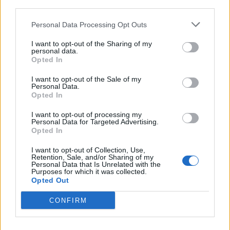
third parties.
Personal Data Processing Opt Outs
I want to opt-out of the Sharing of my
personal data.
Opted In
I want to opt-out of the Sale of my
Personal Data.
Opted In
I want to opt-out of processing my
Personal Data for Targeted Advertising.
Opted In
Τέχνη
I want to opt-out of Collection, Use,
Retention, Sale, and/or Sharing of my
Το Disney δίνει teaser για το documentary
Personal Data that Is Unrelated with the
Purposes for which it was collected.
“Don’t Look Back in Anger” των Oasis
Opted Out
07.07.26
CONFIRM
Το "Don’t Look Back in Anger" καταγράφει την επανένωση