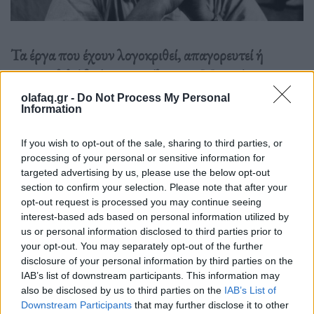
Τα έργα που έχουν λογοκριθεί, απαγορευτεί ή
καταγγελθεί βρήκαν επιτέλους το Μουσείο τους.
olafaq.gr -
Do Not Process My Personal
Information
Διαβάστε περισσότερα
→
If you wish to opt-out of the sale, sharing to third parties, or
processing of your personal or sensitive information for
targeted advertising by us, please use the below opt-out
section to confirm your selection. Please note that after your
Δημοσιεύθηκε σε
Τέχνη
|
Tagged
Γκόγια
,
λογοκριμένα έργα
,
Μουσείο
opt-out request is processed you may continue seeing
Απαγορευμένης Τέχνης
,
Πικάσο
interest-based ads based on personal information utilized by
us or personal information disclosed to third parties prior to
your opt-out. You may separately opt-out of the further
disclosure of your personal information by third parties on the
IAB’s list of downstream participants. This information may
also be disclosed by us to third parties on the
IAB’s List of
Δείτε επίσης
Downstream Participants
that may further disclose it to other