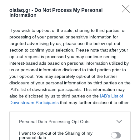
Δημοσιεύθηκε σε
Τέχνη
|
Tagged
Αδημοσίευτα Ποιήματα
,
βιβλίο
,
olafaq.gr -
Do Not Process My Personal
Information
Βιβλίο Μινιατούρα
,
Βρετανία
,
Μινιατούρα
,
Ποιήματα
,
Ποίηση
,
Πώληση
,
Σαρλότ Μπροντέ
If you wish to opt-out of the sale, sharing to third parties, or
processing of your personal or sensitive information for
targeted advertising by us, please use the below opt-out
section to confirm your selection. Please note that after your
opt-out request is processed you may continue seeing
Δείτε επίσης
interest-based ads based on personal information utilized by
us or personal information disclosed to third parties prior to
your opt-out. You may separately opt-out of the further
disclosure of your personal information by third parties on the
IAB’s list of downstream participants. This information may
also be disclosed by us to third parties on the
IAB’s List of
Downstream Participants
that may further disclose it to other
third parties.
Personal Data Processing Opt Outs
I want to opt-out of the Sharing of my
personal data.