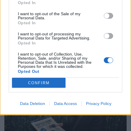
Opted In
I want to opt-out of the Sale of my
Personal Data.
Τέχνη
Opted In
Το Disney δίνει teaser για το documentary
I want to opt-out of processing my
“Don’t Look Back in Anger” των Oasis
Personal Data for Targeted Advertising.
Opted In
07.07.26
I want to opt-out of Collection, Use,
Retention, Sale, and/or Sharing of my
Personal Data that Is Unrelated with the
Το "Don’t Look Back in Anger" καταγράφει την επανένωση
Purposes for which it was collected.
των Oasis και την sold-out περιοδεία “Oasis Live
Opted Out
CONFIRM
Data Deletion
Data Access
Privacy Policy