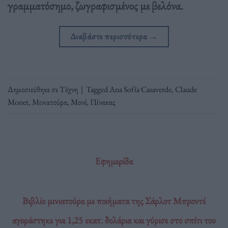
γραμματόσημο, ζωγραφισμένος με βελόνα.
Διαβάστε περισσότερα
→
Δημοσιεύθηκε σε
Τέχνη
|
Tagged
Ana Sofía Casaverde
,
Claude
Monet
,
Μινιατούρα
,
Μονέ
,
Πίνακας
Εφημερίδα
Βιβλίο μινιατούρα με ποιήματα της Σάρλοτ Μπροντέ
αγοράστηκε για 1,25 εκατ. δολάρια και γύρισε στο σπίτι του