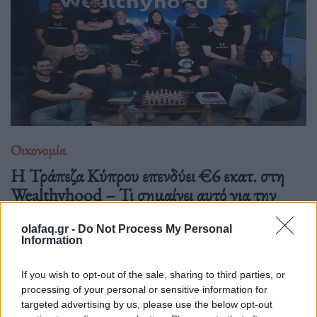
Οικονομία
Η Τράπεζα Κύπρου επενδύει €6 εκατ. στη
Wealthyhood – Τι σημαίνει αυτό για την
ελληνική fintech αγορά
olafaq.gr -
Do Not Process My Personal
22.04.26
Information
Ο νέος γύρος χρηματοδότησης φέρνει στο προσκήνιο την
If you wish to opt-out of the sale, sharing to third parties, or
πρώτη επενδυτική εφαρμογή με ελληνική άδεια και ανοίγει τη
processing of your personal or sensitive information for
targeted advertising by us, please use the below opt-out
συζήτηση για το μέλλον του wealth-building στη χώρα μας.