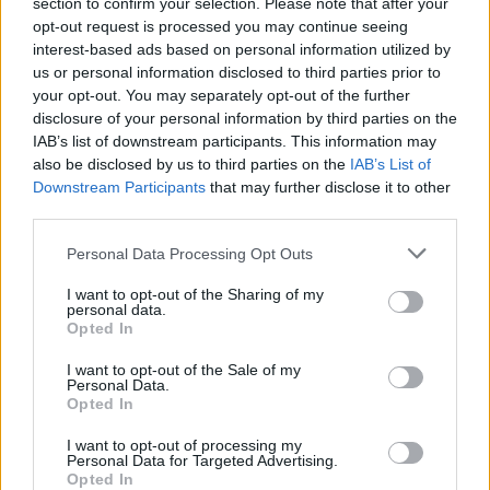
section to confirm your selection. Please note that after your
opt-out request is processed you may continue seeing
interest-based ads based on personal information utilized by
us or personal information disclosed to third parties prior to
your opt-out. You may separately opt-out of the further
disclosure of your personal information by third parties on the
IAB’s list of downstream participants. This information may
also be disclosed by us to third parties on the
IAB’s List of
Downstream Participants
that may further disclose it to other
third parties.
Personal Data Processing Opt Outs
I want to opt-out of the Sharing of my
Οικονομία
personal data.
Opted In
Μια νέα πετρελαϊκή κρίση μόλις ξεκίνησε
I want to opt-out of the Sale of my
Personal Data.
13.03.26
Opted In
Ο πόλεμος δεν είναι παιχνίδι και οι κρίσεις που συνεπάγονται
I want to opt-out of processing my
Personal Data for Targeted Advertising.
αυτού σπάνια διαρκούν ελάχιστα.
Opted In