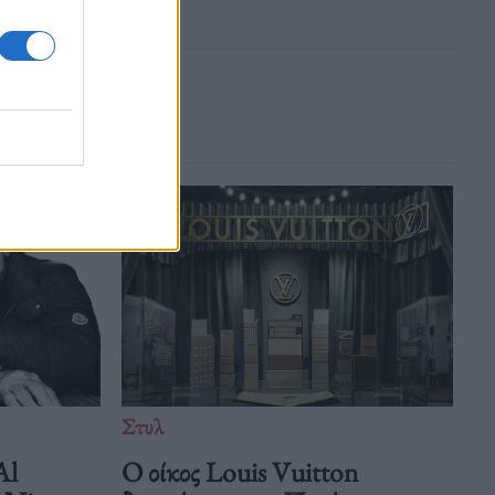
Στυλ
Al
Ο οίκος Louis Vuitton