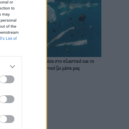
sonal or
ection to
ou may
 personal
out of the
 downstream
B’s List of
Ζούμε ήδη μέσα στο πλαστικό και το
πλαστικό ζει μέσα μας