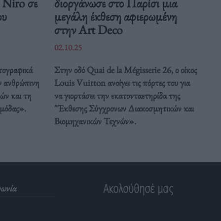
 Niro σε
διοργάνωσε στο Παρίσι μια
ου
μεγάλη έκθεση αφιερωμένη
στην Art Deco
02.10.25
τογραφικά
Στην οδό Quai de la Mégisserie 26, ο οίκος
ν ανθρώπινη
Louis Vuitton ανοίγει τις πόρτες του για
μών και τη
να γιορτάσει την εκατονταετηρίδα της
 μόδας».
"Έκθεσης Σύγχρονων Διακοσμητικών και
Βιομηχανικών Τεχνών».
Ακολούθησέ μας
νωνία