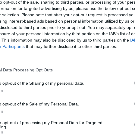
to opt-out of the sale, sharing to third parties, or processing of your per
formation for targeted advertising by us, please use the below opt-out s
r selection. Please note that after your opt-out request is processed y
eing interest-based ads based on personal information utilized by us or
disclosed to third parties prior to your opt-out. You may separately opt-
losure of your personal information by third parties on the IAB’s list of
. This information may also be disclosed by us to third parties on the
IA
Participants
that may further disclose it to other third parties.
ιο Micro Riviera σε caramel napa.
l Data Processing Opt Outs
o opt-out of the Sharing of my personal data.
περισσότερα
→
In
o opt-out of the Sale of my Personal Data.
In
l
,
Micro Riviera
,
Μαρίνα Ραφαήλ
,
τσαντα
to opt-out of processing my Personal Data for Targeted
ing.
In