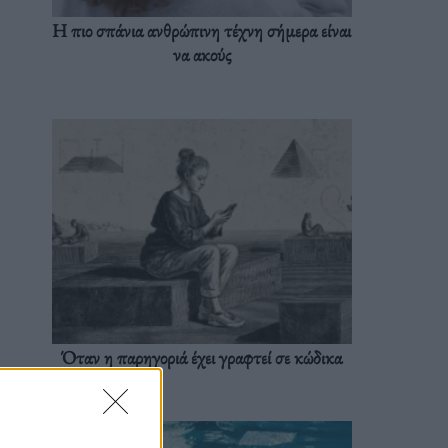
Η πιο σπάνια ανθρώπινη τέχνη σήμερα είναι
να ακούς
Όταν η παρηγοριά έχει γραφτεί σε κώδικα