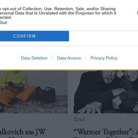
o opt-out of Collection, Use, Retention, Sale, and/or Sharing
ersonal Data that Is Unrelated with the Purposes for which it
lected.
Out
Δείτε επίσης
CONFIRM
Data Deletion
Data Access
Privacy Policy
Στυλ
lkovich και JW
“Warmer Together”: 