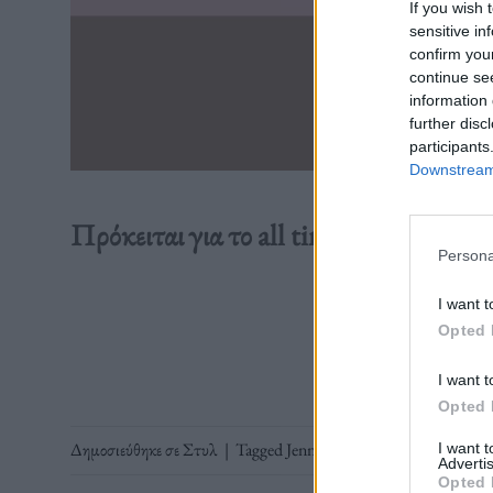
If you wish 
sensitive in
confirm you
continue se
information 
further disc
participants
Downstream 
Πρόκειται για το all time classic σχέδ
Persona
I want t
Διαβάστε 
Opted 
I want t
Opted 
Δημοσιεύθηκε σε
Στυλ
|
Tagged
Jennifer Lopez
,
Marina Raphae
I want 
Advertis
Opted 