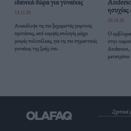
ιδανικά δώρα για γυναίκες
Anderso
ησυχίας
13.11.25
29.10.25
Ανακάλυψε τις πιο ξεχωριστές γιορτινές
προτάσεις, από κομψές επιλογές μέχρι
Ο εμβληματ
μικρές πολυτέλειες, για τις πιο σημαντικές
στην καμπά
γυναίκες της ζωής σου.
Anderson, 
μετατρέπει 
Σχετικά 