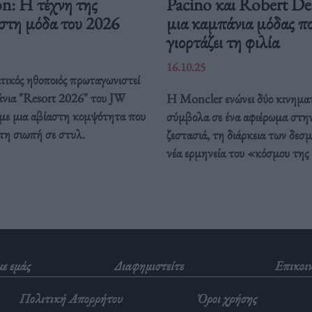
n: Η τέχνη της
Pacino και Robert De
 στη μόδα του 2026
μια καμπάνια μόδας π
γιορτάζει τη φιλία
16.10.25
ικός ηθοποιός πρωταγωνιστεί
νια "Resort 2026" του JW
Η Moncler ενώνει δύο κινημα
με μια αβίαστη κομψότητα που
σύμβολα σε ένα αφιέρωμα στη
τη σιωπή σε στυλ.
ζεστασιά, τη διάρκεια των δεσ
νέα ερμηνεία του «κόσμου της
με εμάς
Διαφημιστείτε
Επικοι
Πολιτική Απορρήτου
Όροι χρήσης