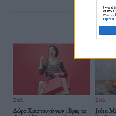
I want t
of my P
was col
Opted 
Στυλ
Στυλ
Δώρο Χριστουγέννων : Βρες τα
John Ma