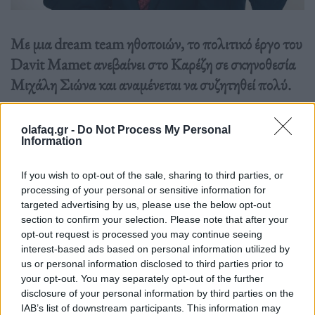
Με μια dream team ηθοποιών, το πολιτικό έργο του
Davit Mamet ανεβαίνει στο Καρέζη σε σκηνοθεσία
Μιχάλη Σιώνα και αναμένεται να συζητηθεί πολύ.
Διαβάστε περισσότερα
→
olafaq.gr -
Do Not Process My Personal
Information
If you wish to opt-out of the sale, sharing to third parties, or
processing of your personal or sensitive information for
Δημοσιεύθηκε σε
Θέατρο
|
Tagged
November
,
θέατρο «Τζένη
targeted advertising by us, please use the below opt-out
Καρέζη»
,
Μαρία Χάνου November
,
Μιχάλης Σιώνας
section to confirm your selection. Please note that after your
opt-out request is processed you may continue seeing
interest-based ads based on personal information utilized by
us or personal information disclosed to third parties prior to
your opt-out. You may separately opt-out of the further
disclosure of your personal information by third parties on the
Δείτε επίσης
IAB’s list of downstream participants. This information may