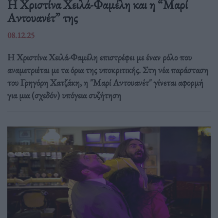
Η Χριστίνα Χειλά-Φαμέλη και η “Μαρί
Αντουανέτ” της
08.12.25
Η Χριστίνα Χειλά-Φαμέλη επιστρέφει με έναν ρόλο που
αναμετριέται με τα όρια της υποκριτικής. Στη νέα παράσταση
του Γρηγόρη Χατζάκη, η "Μαρί Αντουανέτ" γίνεται αφορμή
για μια (σχεδόν) υπόγεια συζήτηση