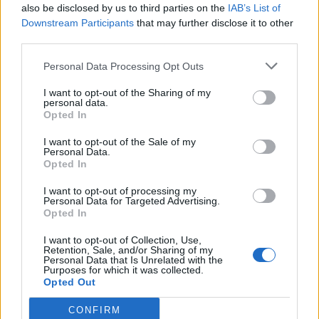
also be disclosed by us to third parties on the
IAB’s List of
Downstream Participants
that may further disclose it to other
third parties.
Personal Data Processing Opt Outs
I want to opt-out of the Sharing of my
personal data.
Opted In
I want to opt-out of the Sale of my
Personal Data.
Opted In
I want to opt-out of processing my
Personal Data for Targeted Advertising.
Θέατρο
Opted In
Στο “Θηριοτροφείο” το όνειρο ξεθωριάζει
I want to opt-out of Collection, Use,
Retention, Sale, and/or Sharing of my
αλλά οι ρόλοι αρνούνται να πεθάνουν
Personal Data that Is Unrelated with the
Purposes for which it was collected.
Opted Out
23.03.26
CONFIRM
Ένα σπίτι γεμάτο ρόλους που δεν λένε να σβήσουν. Το