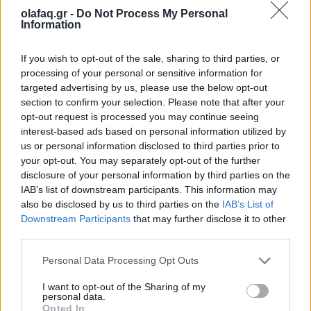
29.08.25
olafaq.gr -
Do Not Process My Personal
Information
Μια νέα γενιά τεχνολογιών καθαρής ενέργειας κερδίζει έδαφος
If you wish to opt-out of the sale, sharing to third parties, or
παρά τις πολιτικές επιθέσεις του Ντόναλντ Τραμπ σε αιολικά
processing of your personal or sensitive information for
και φωτοβολταϊκά με τις επενδύσεις να αυξάνονται.
targeted advertising by us, please use the below opt-out
section to confirm your selection. Please note that after your
opt-out request is processed you may continue seeing
interest-based ads based on personal information utilized by
us or personal information disclosed to third parties prior to
your opt-out. You may separately opt-out of the further
disclosure of your personal information by third parties on the
IAB’s list of downstream participants. This information may
also be disclosed by us to third parties on the
IAB’s List of
Downstream Participants
that may further disclose it to other
third parties.
Personal Data Processing Opt Outs
Αυτοκίνητο
I want to opt-out of the Sharing of my
personal data.
Opted In