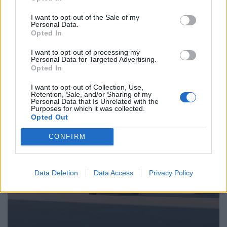
Νέα εποχή στους φορτιστές ηλεκτρικών
αυτοκινήτων
I want to opt-out of the Sale of my
Personal Data.
19.03.25
Opted In
I want to opt-out of processing my
Οι νέοι ταχύτατοι φορτιστές από την κινεζική
Personal Data for Targeted Advertising.
αυτοκινητοβιομηχανία BYD χρειάζονται μόλις 5 λεπτά για να
Opted In
δημιουργήσουν συνθήκη αυτονομίας 400 χιλιoμέτρων σε ένα
I want to opt-out of Collection, Use,
ηλεκτρικό αυτοκίνητο.
Retention, Sale, and/or Sharing of my
Personal Data that Is Unrelated with the
Purposes for which it was collected.
Opted Out
CONFIRM
Data Deletion
Data Access
Privacy Policy