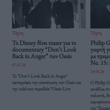
Τέχνη
Τέχνη
Το Disney δίνει teaser για το
Philip 
documentary “Don’t Look
γιορτή γ
Back in Anger” των Oasis
με πρεμ
Νο. 15:
07.07.26
29.05.26
Το "Don’t Look Back in Anger"
καταγράφει την επανένωση των Oasis και
Ο Philip Gl
την sold-out περιοδεία “Oasis Live
γενέθλια στ
πολυετή, δ
κορυφώνετα
της "Συμφω