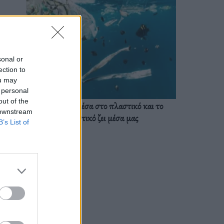
sonal or
ection to
ou may
 personal
out of the
Ζούμε ήδη μέσα στο πλαστικό και το
 downstream
πλαστικό ζει μέσα μας
B’s List of