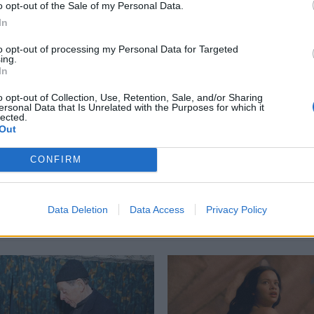
o opt-out of the Sale of my Personal Data.
περισσότερα
→
In
to opt-out of processing my Personal Data for Targeted
ing.
In
o opt-out of Collection, Use, Retention, Sale, and/or Sharing
ersonal Data that Is Unrelated with the Purposes for which it
υσικής Πρόγραμμα
,
Μέγαρο Πρόγραμμα
,
πρόγραμμα Μέαγαρο
lected.
Out
CONFIRM
Δείτε επίσης
Data Deletion
Data Access
Privacy Policy