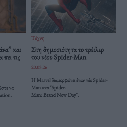
Τέχνη
άνα” και
Στη δημοσιότητα το τρέιλερ
 πει τις
του νέου Spider-Man
20.03.26
Η Marvel διαμορφώνει έναν νέο Spider-
Man στο "Spider-
ώστε να
Man: Brand New Day".
ation.