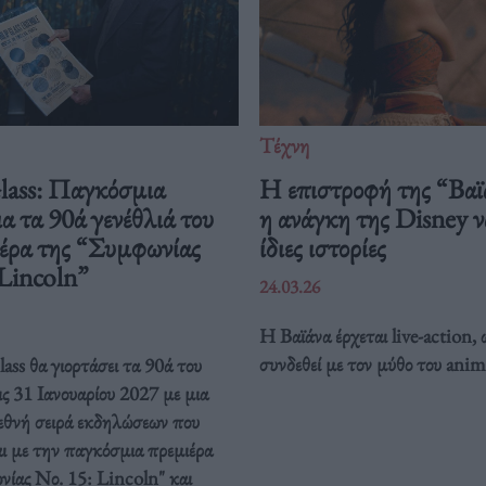
Τέχνη
Glass: Παγκόσμια
Η επιστροφή της “Βαϊ
ια τα 90ά γενέθλιά του
η ανάγκη της Disney να
ιέρα της “Συμφωνίας
ίδιες ιστορίες
 Lincoln”
24.03.26
Η Βαϊάνα έρχεται live-action, 
συνδεθεί με τον μύθο του anim
ass θα γιορτάσει τα 90ά του
ις 31 Ιανουαρίου 2027 με μια
ιεθνή σειρά εκδηλώσεων που
ι με την παγκόσμια πρεμιέρα
νίας Νο. 15: Lincoln" και