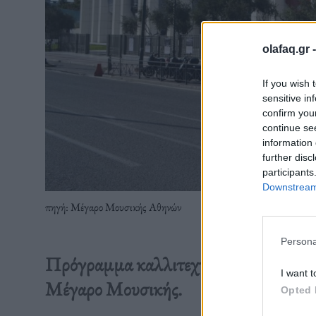
olafaq.gr 
If you wish 
sensitive in
confirm you
continue se
information 
further disc
participants
Downstream 
πηγή: Μέγαρο Μουσικής Αθηνών
Persona
Πρόγραμμα καλλιτεχνικών εκδηλώσεω
I want t
Μέγαρο Μουσικής.
Opted 