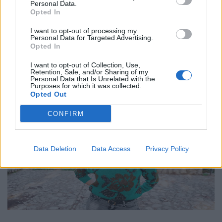
Personal Data.
Opted In
10.12.25
I want to opt-out of processing my
Personal Data for Targeted Advertising.
Με το "Αποτύπωμα", η Φένια Αποστόλου δημιουργεί έναν
Opted In
σκοτεινό, ποιητικό χώρο όπου η γυναικεία εικόνα αποτινάσσει
τις παραμορφώσεις του χρόνου και ξαναβρίσκει τη φωνή της
I want to opt-out of Collection, Use,
Retention, Sale, and/or Sharing of my
μέσα από την κίνηση, τη σιωπή
Personal Data that Is Unrelated with the
Purposes for which it was collected.
Opted Out
CONFIRM
Data Deletion
Data Access
Privacy Policy