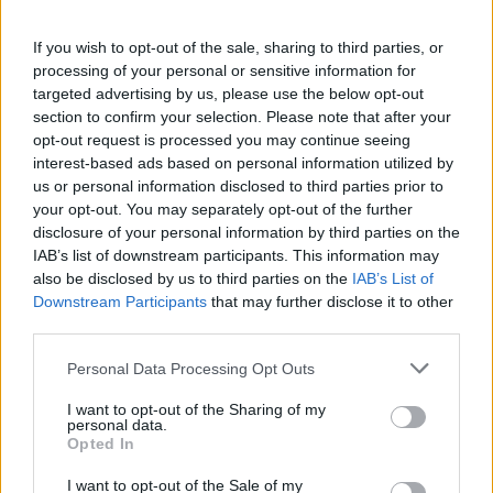
Ένα σπίτι γεμάτο ρόλους που δεν λένε να σβήσουν. Το
If you wish to opt-out of the sale, sharing to third parties, or
"Θηριοτροφείο" του Δημήτρη Τσεκούρα μετατρέπει το όνειρο
processing of your personal or sensitive information for
σε παγίδα και το παράλογο σε καθρέφτη.
targeted advertising by us, please use the below opt-out
section to confirm your selection. Please note that after your
opt-out request is processed you may continue seeing
interest-based ads based on personal information utilized by
us or personal information disclosed to third parties prior to
your opt-out. You may separately opt-out of the further
disclosure of your personal information by third parties on the
IAB’s list of downstream participants. This information may
also be disclosed by us to third parties on the
IAB’s List of
Downstream Participants
that may further disclose it to other
third parties.
Personal Data Processing Opt Outs
I want to opt-out of the Sharing of my
Θέατρο
personal data.
Opted In
Η Φένια Αποστόλου και το σκοτεινό
παραμύθι του “Αποτυπώματος”
I want to opt-out of the Sale of my