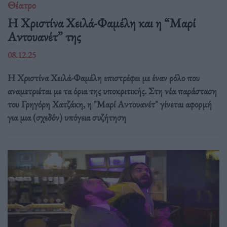
Θέατρο
Η Χριστίνα Χειλά-Φαμέλη και η “Μαρί
Αντουανέτ” της
08.12.25
Η Χριστίνα Χειλά-Φαμέλη επιστρέφει με έναν ρόλο που
αναμετριέται με τα όρια της υποκριτικής. Στη νέα παράσταση
του Γρηγόρη Χατζάκη, η "Μαρί Αντουανέτ" γίνεται αφορμή
για μια (σχεδόν) υπόγεια συζήτηση