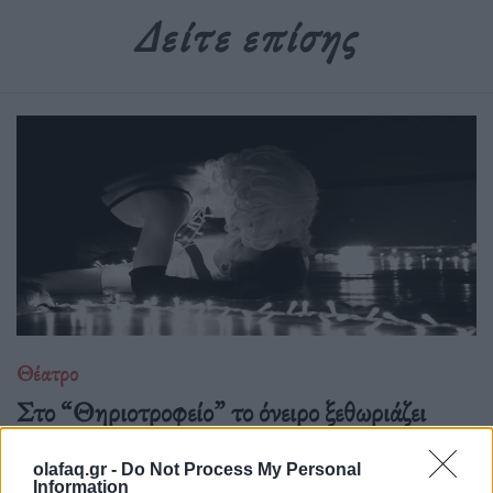
Δείτε επίσης
Θέατρο
Στο “Θηριοτροφείο” το όνειρο ξεθωριάζει
αλλά οι ρόλοι αρνούνται να πεθάνουν
olafaq.gr -
Do Not Process My Personal
23.03.26
Information