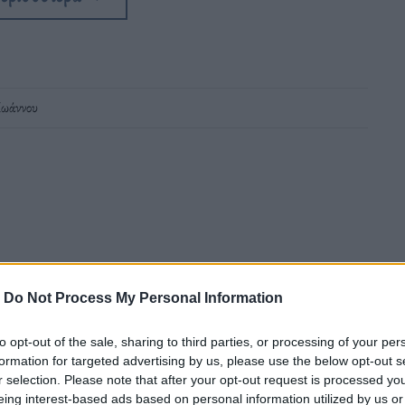
Ιωάννου
εκμετάλλευση της παιδικής εργασίας –
-
Do Not Process My Personal Information
to opt-out of the sale, sharing to third parties, or processing of your per
formation for targeted advertising by us, please use the below opt-out s
r selection. Please note that after your opt-out request is processed y
eing interest-based ads based on personal information utilized by us or