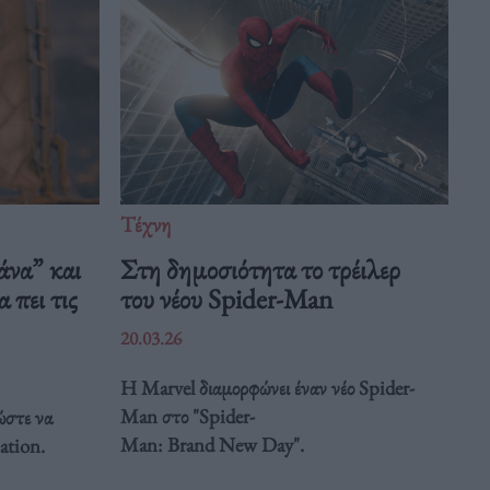
Τέχνη
άνα” και
Στη δημοσιότητα το τρέιλερ
 πει τις
του νέου Spider-Man
20.03.26
Η Marvel διαμορφώνει έναν νέο Spider-
Man στο "Spider-
ώστε να
Man: Brand New Day".
ation.