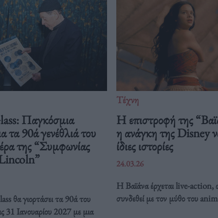
Τέχνη
Glass: Παγκόσμια
Η επιστροφή της “Βαϊ
ια τα 90ά γενέθλιά του
η ανάγκη της Disney να
ιέρα της “Συμφωνίας
ίδιες ιστορίες
 Lincoln”
24.03.26
Η Βαϊάνα έρχεται live-action, 
συνδεθεί με τον μύθο του anim
ass θα γιορτάσει τα 90ά του
ις 31 Ιανουαρίου 2027 με μια