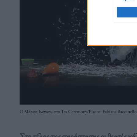
Ο Μάριος Ιωάννου στο Tea Ceremony/Photo: Fabiana Baccinello
Στο τέλος της παράστασης οι θεατές κά