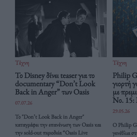
Τέχνη
Τέχνη
Το Disney δίνει teaser για το
Philip 
documentary “Don’t Look
γιορτή γ
Back in Anger” των Oasis
με πρεμ
Νο. 15:
07.07.26
29.05.26
Το "Don’t Look Back in Anger"
καταγράφει την επανένωση των Oasis και
Ο Philip Gl
την sold-out περιοδεία “Oasis Live
γενέθλια στ