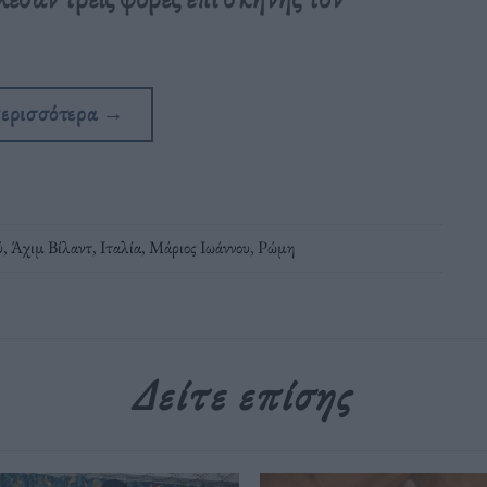
περισσότερα
→
ύ
,
Άχιμ Βίλαντ
,
Ιταλία
,
Μάριος Ιωάννου
,
Ρώμη
Δείτε επίσης