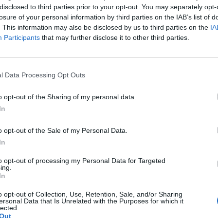
σαν τρεις φορές επί σκηνής τον καλλιτέχνη
disclosed to third parties prior to your opt-out. You may separately opt-
losure of your personal information by third parties on the IAB’s list of
. This information may also be disclosed by us to third parties on the
IA
Participants
that may further disclose it to other third parties.
l Data Processing Opt Outs
o opt-out of the Sharing of my personal data.
In
o opt-out of the Sale of my Personal Data.
In
to opt-out of processing my Personal Data for Targeted
ing.
In
o opt-out of Collection, Use, Retention, Sale, and/or Sharing
ersonal Data that Is Unrelated with the Purposes for which it
lected.
Out