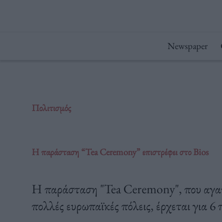
Μετάβαση
στο
περιεχόμενο
Newspaper
Πολιτισμός
H παράσταση “Tea Ceremony” επιστρέφει στο Bios
H παράσταση "Tea Ceremony", που αγαπή
πολλές ευρωπαϊκές πόλεις, έρχεται για 6