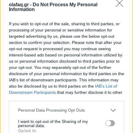
Συνεντεύξεις
olafaq.gr -
Do Not Process My Personal
Information
Χίλντα Παπαδημητρίου: «Με ενδιαφέρει η
underground Αθήνα»
If you wish to opt-out of the sale, sharing to third parties, or
processing of your personal or sensitive information for
05.06.26
targeted advertising by us, please use the below opt-out
section to confirm your selection. Please note that after your
Η συγγραφέας συζητάει με τον Θανάση Μήνα για το νέο της
opt-out request is processed you may continue seeing
αστυνομικό μυθιστόρημα με τίτλο "Κομπολόι στο χώμα".
interest-based ads based on personal information utilized by
us or personal information disclosed to third parties prior to
your opt-out. You may separately opt-out of the further
disclosure of your personal information by third parties on the
IAB’s list of downstream participants. This information may
also be disclosed by us to third parties on the
IAB’s List of
Downstream Participants
that may further disclose it to other
third parties.
Personal Data Processing Opt Outs
I want to opt-out of the Sharing of my
personal data.
Opted In