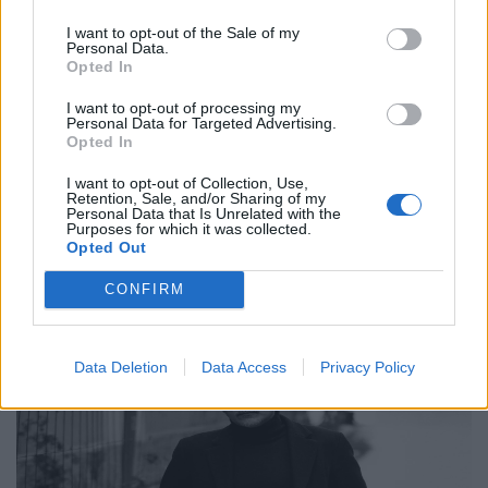
I want to opt-out of the Sale of my
Συνεντεύξεις
Personal Data.
Opted In
Ο Γιώργος Αθανασίου, δύο μουσικοί, ένα
βουνό και η αναζήτηση της έμπνευσης
I want to opt-out of processing my
Personal Data for Targeted Advertising.
Opted In
24.02.26
I want to opt-out of Collection, Use,
Στο υβριδικό φιλμ "Το Οτιδήποτε", ο Γιώργος Αθανασίου
Retention, Sale, and/or Sharing of my
Personal Data that Is Unrelated with the
μετατρέπει μια αυτοσχεδιαστική εκδρομή φίλων σε στοχασμό
Purposes for which it was collected.
Opted Out
πάνω στη δημιουργία, τη φύση και την ανθρώπινη αμηχανία.
CONFIRM
Data Deletion
Data Access
Privacy Policy