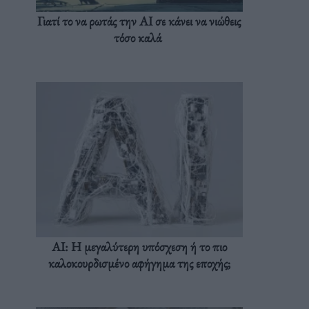
Γιατί το να ρωτάς την AI σε κάνει να νιώθεις
τόσο καλά
AI: Η μεγαλύτερη υπόσχεση ή το πιο
καλοκουρδισμένο αφήγημα της εποχής;