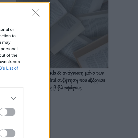
sonal or
ection to
ou may
 personal
out of the
 downstream
B’s List of
BookTok trends & ανάγνωση μόνο των
διαλόγων: Η viral συζήτηση που εξόργισε
τους βιβλιοφάγους