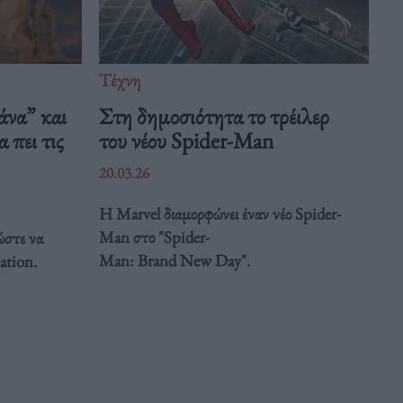
Τέχνη
άνα” και
Στη δημοσιότητα το τρέιλερ
 πει τις
του νέου Spider-Man
20.03.26
Η Marvel διαμορφώνει έναν νέο Spider-
Man στο "Spider-
ώστε να
Man: Brand New Day".
ation.