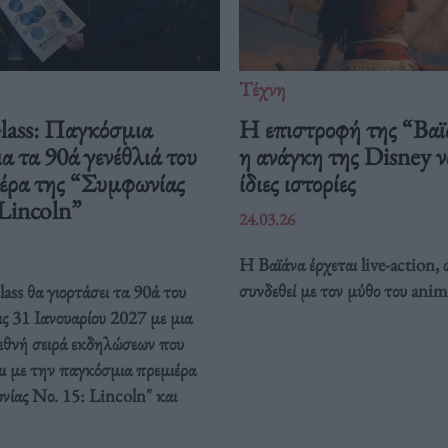
Τέχνη
Glass: Παγκόσμια
Η επιστροφή της “Βαϊ
ια τα 90ά γενέθλιά του
η ανάγκη της Disney να
ιέρα της “Συμφωνίας
ίδιες ιστορίες
 Lincoln”
24.03.26
Η Βαϊάνα έρχεται live-action, 
συνδεθεί με τον μύθο του anim
ass θα γιορτάσει τα 90ά του
ις 31 Ιανουαρίου 2027 με μια
ιεθνή σειρά εκδηλώσεων που
ι με την παγκόσμια πρεμιέρα
νίας Νο. 15: Lincoln" και