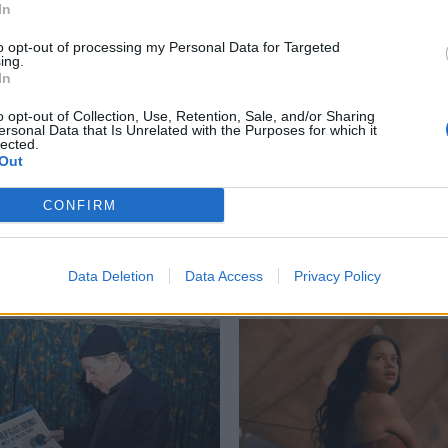
In
to opt-out of processing my Personal Data for Targeted
ing.
In
s
,
κολεξιόν Pharrell Williams
o opt-out of Collection, Use, Retention, Sale, and/or Sharing
ersonal Data that Is Unrelated with the Purposes for which it
lected.
Out
CONFIRM
Δείτε επίσης
Data Deletion
Data Access
Privacy Policy