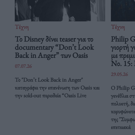
Τέχνη
Τέχνη
Το Disney δίνει teaser για το
Philip 
documentary “Don’t Look
γιορτή γ
Back in Anger” των Oasis
με πρεμ
Νο. 15:
07.07.26
29.05.26
Το "Don’t Look Back in Anger"
καταγράφει την επανένωση των Oasis και
Ο Philip Gl
την sold-out περιοδεία “Oasis Live
γενέθλια στ
πολυετή, δ
κορυφώνετα
της "Συμφω
επετειακά