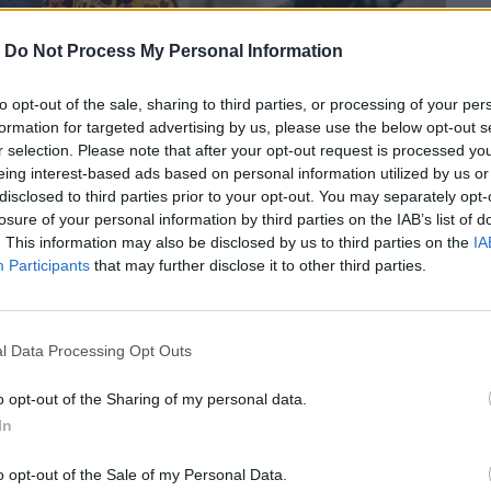
-
Do Not Process My Personal Information
to opt-out of the sale, sharing to third parties, or processing of your per
formation for targeted advertising by us, please use the below opt-out s
r selection. Please note that after your opt-out request is processed y
eing interest-based ads based on personal information utilized by us or
disclosed to third parties prior to your opt-out. You may separately opt-
losure of your personal information by third parties on the IAB’s list of
. This information may also be disclosed by us to third parties on the
IA
Participants
that may further disclose it to other third parties.
l Data Processing Opt Outs
ων, είναι η δεύτερη σε συνεργασία του
n.
o opt-out of the Sharing of my personal data.
In
περισσότερα
→
o opt-out of the Sale of my Personal Data.