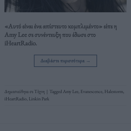
«Αυτό είναι ένα απίστευτο κομπλιμέντο» είπε η
Amy Lee σε συνέντευξη που έδωσε στο
iHeartRadio.
Διαβάστε περισσότερα
→
Δημοσιεύθηκε σε
Τέχνη
|
Tagged
Amy Lee
,
Evanescence
,
Halestorm
,
iHeartRadio
,
Linkin Park