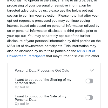
If you wish to opt-out of the sale, sharing to third parties, or
processing of your personal or sensitive information for
Το "Don’t Look Back in Anger" καταγράφει την επανένωση
targeted advertising by us, please use the below opt-out
των Oasis και την sold-out περιοδεία “Oasis Live
section to confirm your selection. Please note that after your
opt-out request is processed you may continue seeing
interest-based ads based on personal information utilized by
us or personal information disclosed to third parties prior to
your opt-out. You may separately opt-out of the further
disclosure of your personal information by third parties on the
IAB’s list of downstream participants. This information may
also be disclosed by us to third parties on the
IAB’s List of
Downstream Participants
that may further disclose it to other
third parties.
Personal Data Processing Opt Outs
I want to opt-out of the Sharing of my
personal data.
Τέχνη
Opted In
Philip Glass: Παγκόσμια γιορτή για τα 90ά
I want to opt-out of the Sale of my
γενέθλιά του με πρεμιέρα της “Συμφωνίας
Personal Data.
Opted In
Νο. 15: Lincoln”