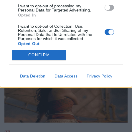
I want to opt-out of processing my
29.05.26
Personal Data for Targeted Advertising.
Opted In
Ο Philip Glass θα γιορτάσει τα 90ά του γενέθλια στις 31
I want to opt-out of Collection, Use,
Ιανουαρίου 2027 με μια πολυετή, διεθνή σειρά εκδηλώσεων
Retention, Sale, and/or Sharing of my
Personal Data that Is Unrelated with the
που κορυφώνεται με την παγκόσμια πρεμιέρα της "Συμφωνίας
Purposes for which it was collected.
Νο. 15: Lincoln" και επετειακά
Opted Out
CONFIRM
Data Deletion
Data Access
Privacy Policy