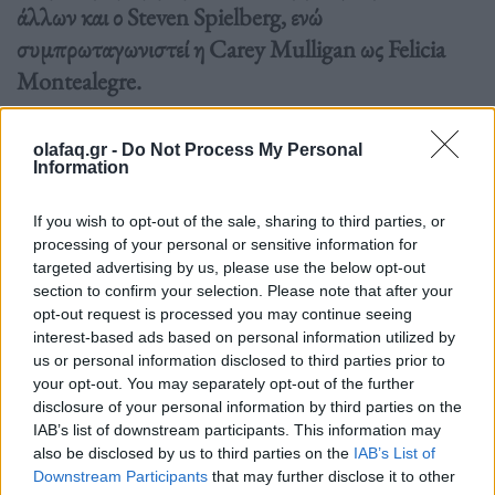
άλλων και ο Steven Spielberg, ενώ
συμπρωταγωνιστεί η Carey Mulligan ως Felicia
Montealegre.
Διαβάστε περισσότερα
→
olafaq.gr -
Do Not Process My Personal
Information
If you wish to opt-out of the sale, sharing to third parties, or
processing of your personal or sensitive information for
Δημοσιεύθηκε σε
Τέχνη
|
Tagged
Bradley Cooper
,
Carey Mulligan
,
targeted advertising by us, please use the below opt-out
Leonard Bernstein
,
Maestro
,
Netflix
,
Steven Spielberg
,
βιογραφική
section to confirm your selection. Please note that after your
opt-out request is processed you may continue seeing
ταινία
interest-based ads based on personal information utilized by
us or personal information disclosed to third parties prior to
your opt-out. You may separately opt-out of the further
disclosure of your personal information by third parties on the
IAB’s list of downstream participants. This information may
Δείτε επίσης
also be disclosed by us to third parties on the
IAB’s List of
Downstream Participants
that may further disclose it to other