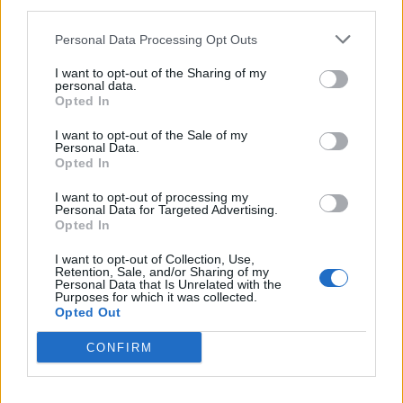
third parties.
Personal Data Processing Opt Outs
I want to opt-out of the Sharing of my
personal data.
Opted In
I want to opt-out of the Sale of my
Personal Data.
Opted In
I want to opt-out of processing my
Personal Data for Targeted Advertising.
Opted In
Τέχνη
I want to opt-out of Collection, Use,
Retention, Sale, and/or Sharing of my
Το Disney δίνει teaser για το documentary
Personal Data that Is Unrelated with the
Purposes for which it was collected.
“Don’t Look Back in Anger” των Oasis
Opted Out
07.07.26
CONFIRM
Το "Don’t Look Back in Anger" καταγράφει την επανένωση