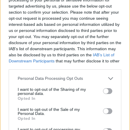
των Oasis και την sold-out περιοδεία “Oasis Live
targeted advertising by us, please use the below opt-out
section to confirm your selection. Please note that after your
opt-out request is processed you may continue seeing
interest-based ads based on personal information utilized by
us or personal information disclosed to third parties prior to
your opt-out. You may separately opt-out of the further
disclosure of your personal information by third parties on the
IAB’s list of downstream participants. This information may
also be disclosed by us to third parties on the
IAB’s List of
Downstream Participants
that may further disclose it to other
third parties.
Personal Data Processing Opt Outs
Τέχνη
I want to opt-out of the Sharing of my
personal data.
Philip Glass: Παγκόσμια γιορτή για τα 90ά
Opted In
γενέθλιά του με πρεμιέρα της “Συμφωνίας
I want to opt-out of the Sale of my
Νο. 15: Lincoln”
Personal Data.
Opted In
29.05.26
I want to opt-out of processing my