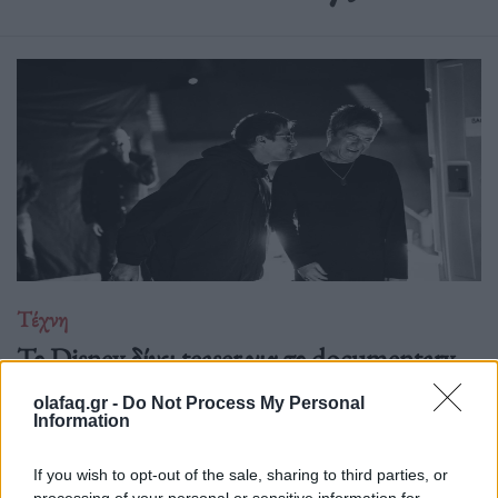
Τέχνη
Το Disney δίνει teaser για το documentary
“Don’t Look Back in Anger” των Oasis
olafaq.gr -
Do Not Process My Personal
Information
07.07.26
Το "Don’t Look Back in Anger" καταγράφει την επανένωση
If you wish to opt-out of the sale, sharing to third parties, or
processing of your personal or sensitive information for