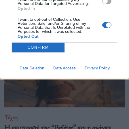
Personal Data for Targeted Advertising.
Ο Philip Glass θα γιορτάσει τα 90ά του γενέθλια στις 31
Opted In
Ιανουαρίου 2027 με μια πολυετή, διεθνή σειρά εκδηλώσεων
I want to opt-out of Collection, Use,
που κορυφώνεται με την παγκόσμια πρεμιέρα της "Συμφωνίας
Retention, Sale, and/or Sharing of my
Personal Data that Is Unrelated with the
Νο. 15: Lincoln" και επετειακά
Purposes for which it was collected.
Opted Out
CONFIRM
Data Deletion
Data Access
Privacy Policy
Τέχνη
Η επιστροφή της “Βαϊάνα” και η ανάγκη