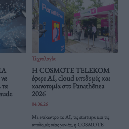
Τεχνολογία
ΠΑ
Η COSMOTE TELEKOM
 να
έφερε AI, cloud υποδομές και
 τα
καινοτομία στο Panathēnea
laude
2026
04.06.26
Με επίκεντρο το AI, τις startups και τις
υποδομές νέας γενιάς, η COSMOTE