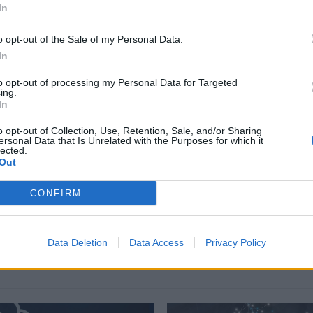
In
o opt-out of the Sale of my Personal Data.
In
περισσότερα
→
to opt-out of processing my Personal Data for Targeted
ing.
In
o opt-out of Collection, Use, Retention, Sale, and/or Sharing
ersonal Data that Is Unrelated with the Purposes for which it
lected.
ικό νάτριο
,
μπαταρίες λιθίου
,
Νερό
,
πηγή ηλεκτρικής ενέργειας
Out
CONFIRM
Δείτε επίσης
Data Deletion
Data Access
Privacy Policy