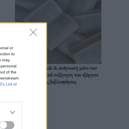
sonal or
ection to
ou may
 personal
BookTok trends & ανάγνωση μόνο των
out of the
διαλόγων: Η viral συζήτηση που εξόργισε
 downstream
τους βιβλιοφάγους
B’s List of