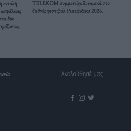
TELEKOM συμμετείχε δυναμικά στο
ή εντολή
διεθνές φεστιβάλ Panathēnea 2026.
ς ασφάλειας
στα δύο
τηρίζοντας
Ακολούθησέ μας
νωνία