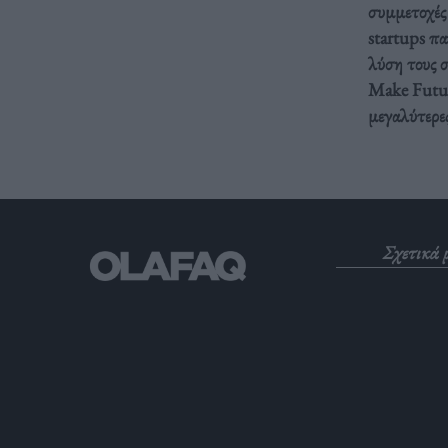
συμμετοχές 
startups π
λύση τους 
Make Futur
μεγαλύτερες 
Σχετικά 