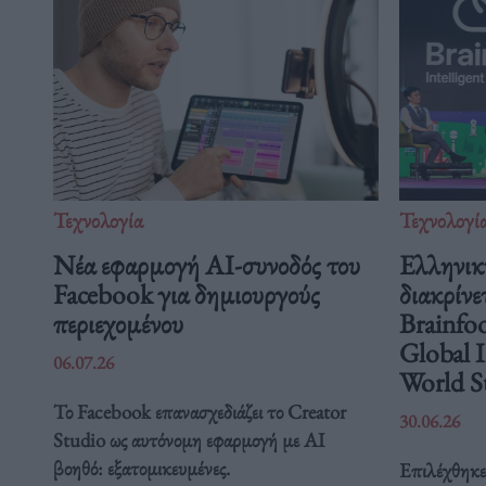
Τεχνολογία
Τεχνολογί
Νέα εφαρμογή AI-συνοδός του
Ελληνικ
Facebook για δημιουργούς
διακρίνε
περιεχομένου
Brainfo
Global 
06.07.26
World St
Το Facebook επανασχεδιάζει το Creator
30.06.26
Studio ως αυτόνομη εφαρμογή με AI
βοηθό: εξατομικευμένες.
Επιλέχθηκε 