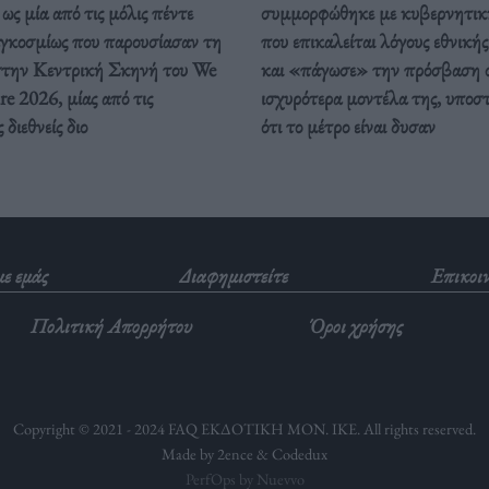
ως μία από τις μόλις πέντε
συμμορφώθηκε με κυβερνητικ
αγκοσμίως που παρουσίασαν τη
που επικαλείται λόγους εθνική
στην Κεντρική Σκηνή του We
και «πάγωσε» την πρόσβαση 
e 2026, μίας από τις
ισχυρότερα μοντέλα της, υποσ
διεθνείς διο
ότι το μέτρο είναι δυσαν
με εμάς
Διαφημιστείτε
Επικοι
Πολιτική Απορρήτου
Όροι χρήσης
Copyright © 2021 - 2024 FAQ ΕΚΔΟΤΙΚΗ ΜΟΝ. ΙΚΕ. All rights reserved.
Made by 2ence &
Codedux
PerfOps by Nuevvo