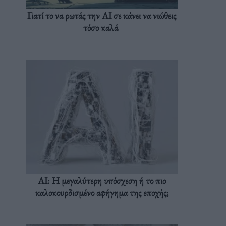
Γιατί το να ρωτάς την AI σε κάνει να νιώθεις
τόσο καλά
AI: Η μεγαλύτερη υπόσχεση ή το πιο
καλοκουρδισμένο αφήγημα της εποχής;