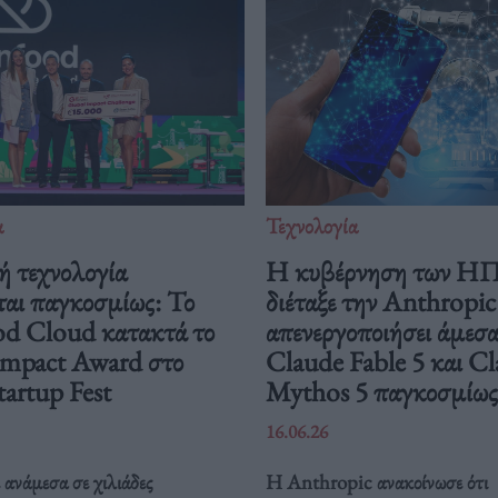
α
Τεχνολογία
ή τεχνολογία
Η κυβέρνηση των Η
ται παγκοσμίως: Το
διέταξε την Anthropic
od Cloud κατακτά το
απενεργοποιήσει άμεσα
Impact Award στο
Claude Fable 5 και C
artup Fest
Mythos 5 παγκοσμίως
16.06.26
ανάμεσα σε χιλιάδες
Η Anthropic ανακοίνωσε ότι