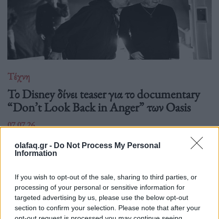
Τέχνη
Το Disney δίνει teaser για το documentary
“Don’t Look Back in Anger” των Oasis
07.07.26
Το "Don’t Look Back in Anger" καταγράφει την επανένωση
olafaq.gr -
Do Not Process My Personal
Information
των Oasis και την sold-out περιοδεία “Oasis Live
If you wish to opt-out of the sale, sharing to third parties, or
processing of your personal or sensitive information for
targeted advertising by us, please use the below opt-out
section to confirm your selection. Please note that after your
opt-out request is processed you may continue seeing