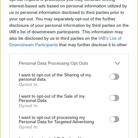
interest-based ads based on personal information utilized by
us or personal information disclosed to third parties prior to
your opt-out. You may separately opt-out of the further
disclosure of your personal information by third parties on the
IAB’s list of downstream participants. This information may
also be disclosed by us to third parties on the
IAB’s List of
Downstream Participants
that may further disclose it to other
third parties.
Τέχνη
Philip Glass: Παγκόσμια γιορτή για τα 90ά
Personal Data Processing Opt Outs
γενέθλιά του με πρεμιέρα της “Συμφωνίας
I want to opt-out of the Sharing of my
personal data.
Νο. 15: Lincoln”
Opted In
29.05.26
I want to opt-out of the Sale of my
Personal Data.
Opted In
Ο Philip Glass θα γιορτάσει τα 90ά του γενέθλια στις 31
Ιανουαρίου 2027 με μια πολυετή, διεθνή σειρά εκδηλώσεων
I want to opt-out of processing my
Personal Data for Targeted Advertising.
που κορυφώνεται με την παγκόσμια πρεμιέρα της "Συμφωνίας
Opted In
Νο. 15: Lincoln" και επετειακά