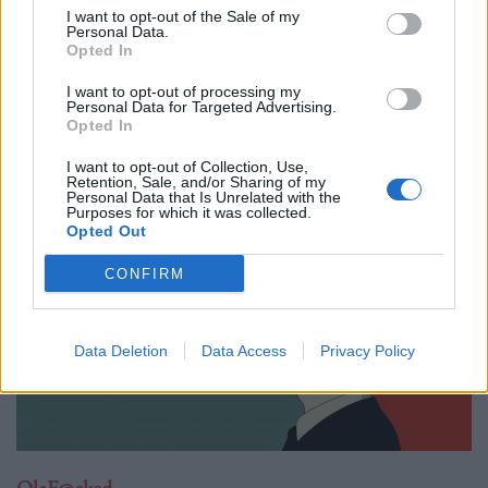
σερβίρουν στα εστιατόρια της Ιαπωνίας
I want to opt-out of the Sale of my
Personal Data.
Opted In
12.03.25
I want to opt-out of processing my
Καθώς η Ιαπωνία αντιμετωπίζει έλλειψη εργατικού δυναμικού,
Personal Data for Targeted Advertising.
Opted In
η αγορά ρομπότ εξυπηρέτησης αναμένεται να τριπλασιαστεί
μέσα στα επόμενα πέντε χρόνια.
I want to opt-out of Collection, Use,
Retention, Sale, and/or Sharing of my
Personal Data that Is Unrelated with the
Purposes for which it was collected.
Opted Out
CONFIRM
Data Deletion
Data Access
Privacy Policy