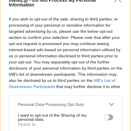
olafaq.gr -
Do Not Process My Personal
27.08.25
Information
Όταν η "Εταιρική Αμερική" μάς έκοψε από τον άνθρωπο,
If you wish to opt-out of the sale, sharing to third parties, or
αγκαλιάσαμε τα chatbots σαν νέους σωτήρες. Μόνο που αυτά
processing of your personal or sensitive information for
δεν θα μας σώσουν ποτέ, απλώς παριστάνουν ότι το κάνουν.
targeted advertising by us, please use the below opt-out
section to confirm your selection. Please note that after your
opt-out request is processed you may continue seeing
interest-based ads based on personal information utilized by
us or personal information disclosed to third parties prior to
your opt-out. You may separately opt-out of the further
disclosure of your personal information by third parties on the
IAB’s list of downstream participants. This information may
also be disclosed by us to third parties on the
IAB’s List of
Downstream Participants
that may further disclose it to other
third parties.
Personal Data Processing Opt Outs
I want to opt-out of the Sharing of my
OlaF@cked
personal data.
Opted In
Χιλιάδες ρομπότ με “μορφή γάτας”