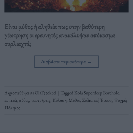
Είναι μύθος ή αληθεία πως στην βαθύτερη
γέωτρηση οι ερευνητές ανακάλυψαν απόκοσμα
ουρλιαχτά;
Διαβάστε περισσότερα
→
Δημοσιεύθηκε σε
OlaF@cked
|
Tagged
Kola Superdeep Borehole
,
αστικός μύθος
,
γεωτρήσεις
,
Κόλαση
,
Μύθοι
,
Σοβιετική Ένωση
,
Ψυχρός
Πόλεμος