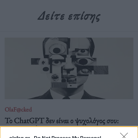
Δείτε επίσης
OlaF@cked
Το ChatGPT δεν είναι ο ψυχολόγος σου:
Πώς η αποξένωση έγινε προϊόν