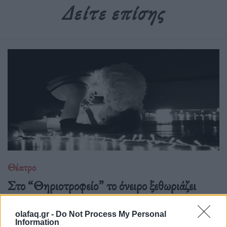
Δείτε επίσης
Θέατρο
Στο “Θηριοτροφείο” το όνειρο ξεθωριάζει
αλλά οι ρόλοι αρνούνται να πεθάνουν
olafaq.gr -
Do Not Process My Personal
23.03.26
Information