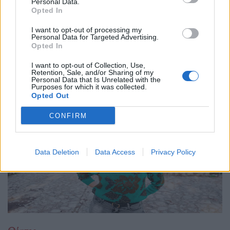
Personal Data.
Opted In
10.12.25
I want to opt-out of processing my
Με το "Αποτύπωμα", η Φένια Αποστόλου δημιουργεί έναν
Personal Data for Targeted Advertising.
Opted In
σκοτεινό, ποιητικό χώρο όπου η γυναικεία εικόνα αποτινάσσει
τις παραμορφώσεις του χρόνου και ξαναβρίσκει τη φωνή της
I want to opt-out of Collection, Use,
Retention, Sale, and/or Sharing of my
μέσα από την κίνηση, τη σιωπή
Personal Data that Is Unrelated with the
Purposes for which it was collected.
Opted Out
CONFIRM
Data Deletion
Data Access
Privacy Policy