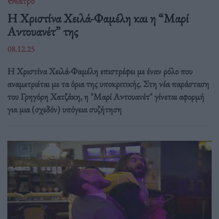
Θέατρο
Η Χριστίνα Χειλά-Φαμέλη και η “Μαρί
Αντουανέτ” της
08.12.25
Η Χριστίνα Χειλά-Φαμέλη επιστρέφει με έναν ρόλο που
αναμετριέται με τα όρια της υποκριτικής. Στη νέα παράσταση
του Γρηγόρη Χατζάκη, η "Μαρί Αντουανέτ" γίνεται αφορμή
για μια (σχεδόν) υπόγεια συζήτηση