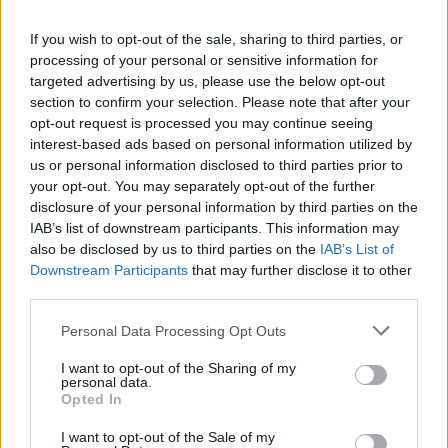
Ένα σπίτι γεμάτο ρόλους που δεν λένε να σβήσουν. Το
If you wish to opt-out of the sale, sharing to third parties, or
"Θηριοτροφείο" του Δημήτρη Τσεκούρα μετατρέπει το όνειρο
processing of your personal or sensitive information for
σε παγίδα και το παράλογο σε καθρέφτη.
targeted advertising by us, please use the below opt-out
section to confirm your selection. Please note that after your
opt-out request is processed you may continue seeing
interest-based ads based on personal information utilized by
us or personal information disclosed to third parties prior to
your opt-out. You may separately opt-out of the further
disclosure of your personal information by third parties on the
IAB’s list of downstream participants. This information may
also be disclosed by us to third parties on the
IAB’s List of
Downstream Participants
that may further disclose it to other
third parties.
Personal Data Processing Opt Outs
I want to opt-out of the Sharing of my
Θέατρο
personal data.
Opted In
Η Φένια Αποστόλου και το σκοτεινό
παραμύθι του “Αποτυπώματος”
I want to opt-out of the Sale of my