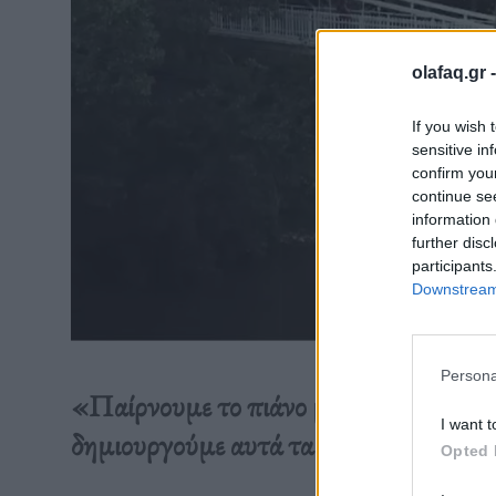
olafaq.gr 
If you wish 
sensitive in
confirm you
continue se
information 
further disc
participants
Downstream 
Persona
«Παίρνουμε το πιάνο μας και πηγαίνου
I want t
δημιουργούμε αυτά τα όμορφα βίντεο»
Opted 