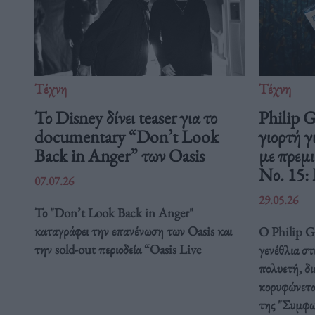
Τέχνη
Τέχνη
Το Disney δίνει teaser για το
Philip 
documentary “Don’t Look
γιορτή γ
Back in Anger” των Oasis
με πρεμ
Νο. 15:
07.07.26
29.05.26
Το "Don’t Look Back in Anger"
καταγράφει την επανένωση των Oasis και
Ο Philip Gl
την sold-out περιοδεία “Oasis Live
γενέθλια στ
πολυετή, δ
κορυφώνετα
της "Συμφω