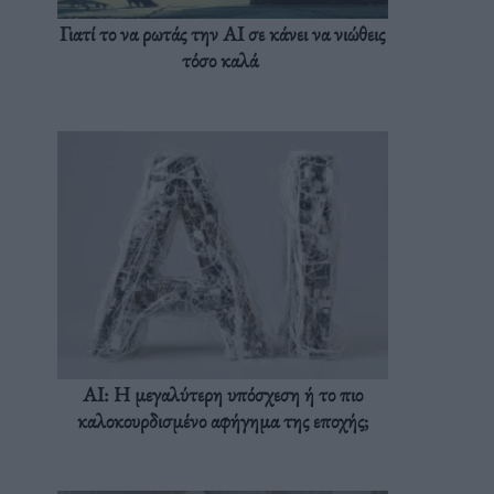
Γιατί το να ρωτάς την AI σε κάνει να νιώθεις
τόσο καλά
AI: Η μεγαλύτερη υπόσχεση ή το πιο
καλοκουρδισμένο αφήγημα της εποχής;