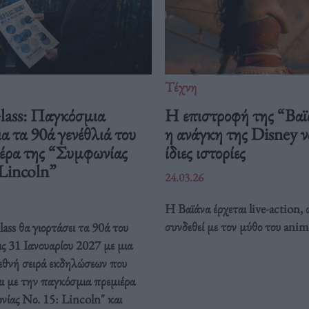
Τέχνη
Glass: Παγκόσμια
Η επιστροφή της “Βαϊ
ια τα 90ά γενέθλιά του
η ανάγκη της Disney να
ιέρα της “Συμφωνίας
ίδιες ιστορίες
 Lincoln”
24.03.26
Η Βαϊάνα έρχεται live-action, 
συνδεθεί με τον μύθο του anim
ass θα γιορτάσει τα 90ά του
ις 31 Ιανουαρίου 2027 με μια
ιεθνή σειρά εκδηλώσεων που
ι με την παγκόσμια πρεμιέρα
νίας Νο. 15: Lincoln" και