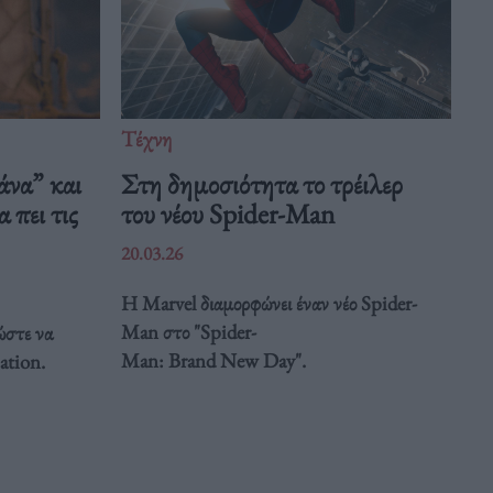
Τέχνη
άνα” και
Στη δημοσιότητα το τρέιλερ
 πει τις
του νέου Spider-Man
20.03.26
Η Marvel διαμορφώνει έναν νέο Spider-
Man στο "Spider-
ώστε να
Man: Brand New Day".
ation.