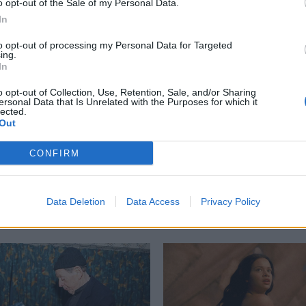
o opt-out of the Sale of my Personal Data.
περισσότερα
→
In
to opt-out of processing my Personal Data for Targeted
ing.
In
o opt-out of Collection, Use, Retention, Sale, and/or Sharing
πών
,
Πηνειός
,
Πιάνο
,
Τέμπη
ersonal Data that Is Unrelated with the Purposes for which it
lected.
Out
CONFIRM
Δείτε επίσης
Data Deletion
Data Access
Privacy Policy