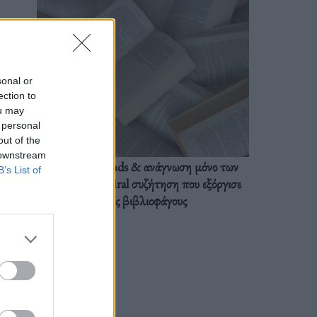
sonal or
ection to
ou may
 personal
out of the
 downstream
BookTok trends & ανάγνωση μόνο των
B’s List of
διαλόγων: Η viral συζήτηση που εξόργισε
τους βιβλιοφάγους