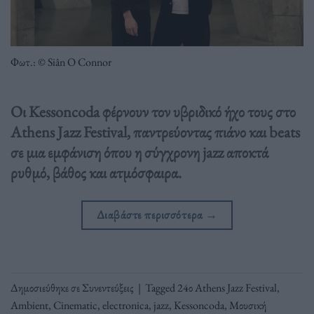
Φωτ.: © Siân O Connor
Οι Kessoncoda φέρνουν τον υβριδικό ήχο τους στο
Athens Jazz Festival, παντρεύοντας πιάνο και beats
σε μια εμφάνιση όπου η σύγχρονη jazz αποκτά
ρυθμό, βάθος και ατμόσφαιρα.
Διαβάστε περισσότερα
→
Δημοσιεύθηκε σε
Συνεντεύξεις
|
Tagged
24ο Athens Jazz Festival
,
Ambient
,
Cinematic
,
electronica
,
jazz
,
Kessoncoda
,
Μουσική