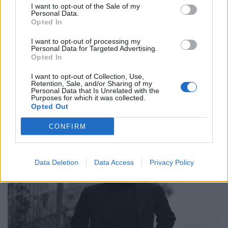
Συνεντεύξεις
I want to opt-out of the Sale of my
Personal Data.
Ο Γιώργος Αθανασίου, δύο μουσικοί, ένα
Opted In
βουνό και η αναζήτηση της έμπνευσης
I want to opt-out of processing my
Personal Data for Targeted Advertising.
24.02.26
Opted In
Στο υβριδικό φιλμ "Το Οτιδήποτε", ο Γιώργος Αθανασίου
I want to opt-out of Collection, Use,
Retention, Sale, and/or Sharing of my
μετατρέπει μια αυτοσχεδιαστική εκδρομή φίλων σε στοχασμό
Personal Data that Is Unrelated with the
Purposes for which it was collected.
πάνω στη δημιουργία, τη φύση και την ανθρώπινη αμηχανία.
Opted Out
CONFIRM
Data Deletion
Data Access
Privacy Policy