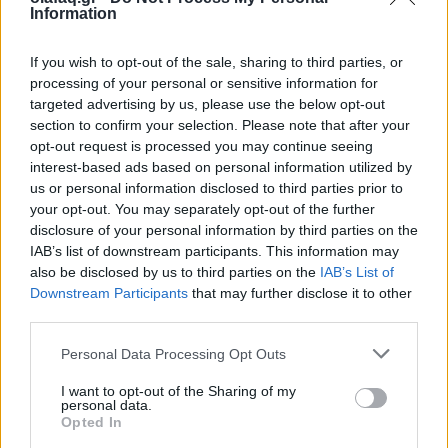
Χίλντα Παπαδημητρίου: «Με ενδιαφέρει η
Information
underground Αθήνα»
If you wish to opt-out of the sale, sharing to third parties, or
05.06.26
processing of your personal or sensitive information for
targeted advertising by us, please use the below opt-out
Η συγγραφέας συζητάει με τον Θανάση Μήνα για το νέο της
section to confirm your selection. Please note that after your
opt-out request is processed you may continue seeing
αστυνομικό μυθιστόρημα με τίτλο "Κομπολόι στο χώμα".
interest-based ads based on personal information utilized by
us or personal information disclosed to third parties prior to
your opt-out. You may separately opt-out of the further
disclosure of your personal information by third parties on the
IAB’s list of downstream participants. This information may
also be disclosed by us to third parties on the
IAB’s List of
Downstream Participants
that may further disclose it to other
third parties.
Personal Data Processing Opt Outs
I want to opt-out of the Sharing of my
personal data.
Opted In