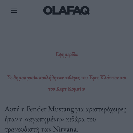
Μετάβαση
στο
περιεχόμενο
Εφημερίδα
Σε δημοπρασία πουλήθηκαν κιθάρες του Έρικ Κλάπτον και
του Κερτ Κομπέιν
Αυτή η Fender Mustang για αριστερόχειρες
ήταν η «αγαπημένη» κιθάρα του
τραγουδιστή των Nirvana.