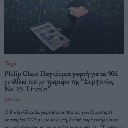
Τέχνη
Philip Glass: Παγκόσμια γιορτή για τα 90ά
γενέθλιά του με πρεμιέρα της “Συμφωνίας
Νο. 15: Lincoln”
29.05.26
Ο Philip Glass θα γιορτάσει τα 90ά του γενέθλια στις 31
Ιανουαρίου 2027 με μια πολυετή, διεθνή σειρά εκδηλώσεων
που κορυφώνεται με την παγκόσμια πρεμιέρα της "Συμφωνίας