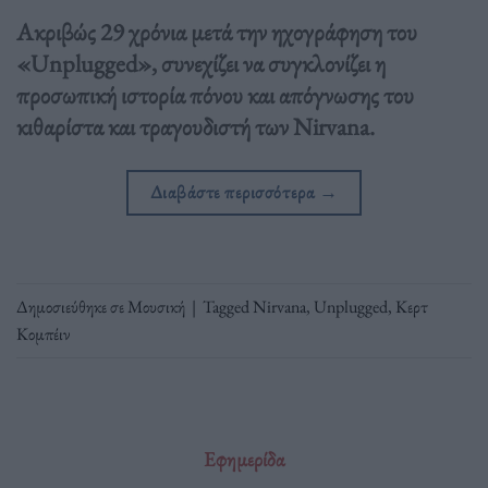
Ακριβώς 29 χρόνια μετά την ηχογράφηση του
«Unplugged», συνεχίζει να συγκλονίζει η
προσωπική ιστορία πόνου και απόγνωσης του
κιθαρίστα και τραγουδιστή των Nirvana.
Διαβάστε περισσότερα
→
Δημοσιεύθηκε σε
Μουσική
|
Tagged
Nirvana
,
Unplugged
,
Κερτ
Κομπέιν
Εφημερίδα