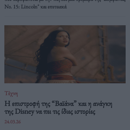
Νο. 15: Lincoln" και επετειακά
Τέχνη
Η επιστροφή της “Βαϊάνα” και η ανάγκη
της Disney να πει τις ίδιες ιστορίες
24.03.26