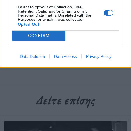
600.000 – 800.000 δολάρια.
I want to opt-out of Collection, Use,
Retention, Sale, and/or Sharing of my
Personal Data that Is Unrelated with the
Purposes for which it was collected.
Διαβάστε περισσότερα
→
Opted Out
CONFIRM
Δημοσιεύθηκε σε
Τέχνη
|
Tagged
«Smells Like Teen Spirit»
,
Fender
Data Deletion
Data Access
Privacy Policy
Mustang
,
Nirvana
,
Κερτ Κομπέιν
,
κιθάρα
Δείτε επίσης