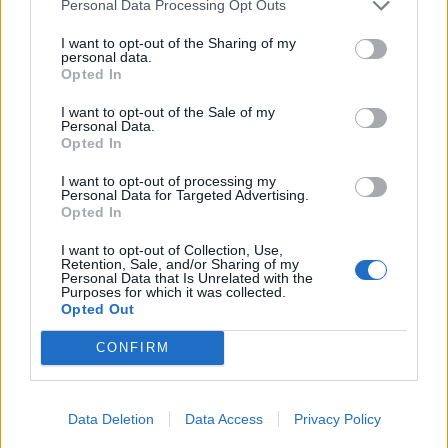
Personal Data Processing Opt Outs
I want to opt-out of the Sharing of my
personal data.
Opted In
I want to opt-out of the Sale of my
Personal Data.
Opted In
Σπίτι
I want to opt-out of processing my
Personal Data for Targeted Advertising.
Όταν το χριστουγεννιάτικο θαύμα λέγεται…
Opted In
ξεκαθάρισμα
I want to opt-out of Collection, Use,
Retention, Sale, and/or Sharing of my
13.11.25
Personal Data that Is Unrelated with the
Purposes for which it was collected.
Opted Out
Λίγο πριν τα Χριστούγεννα, το σπίτι γεμίζει φώτα... Από τα
παλιά στολίδια μέχρι τα ρούχα που "ίσως χρειαστούν", η
CONFIRM
ακαταστασία μπορεί να κλέψει τη μαγεία των γιορτών.
Data Deletion
Data Access
Privacy Policy