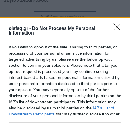
Διαβάστε περισσότερα
→
olafaq.gr -
Do Not Process My Personal
Information
Δημοσιεύθηκε σε
Σπίτι
|
Tagged
Alexopoulos Ceramics
,
Kirinuki
,
If you wish to opt-out of the sale, sharing to third parties, or
processing of your personal or sensitive information for
κεραμικά
targeted advertising by us, please use the below opt-out
section to confirm your selection. Please note that after your
opt-out request is processed you may continue seeing
interest-based ads based on personal information utilized by
us or personal information disclosed to third parties prior to
Δείτε επίσης
your opt-out. You may separately opt-out of the further
disclosure of your personal information by third parties on the
IAB’s list of downstream participants. This information may
also be disclosed by us to third parties on the
IAB’s List of
Downstream Participants
that may further disclose it to other
third parties.