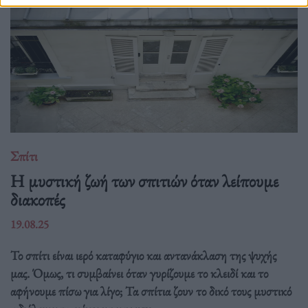
Σπίτι
Η μυστική ζωή των σπιτιών όταν λείπουμε
διακοπές
19.08.25
Το σπίτι είναι ιερό καταφύγιο και αντανάκλαση της ψυχής
μας. Όμως, τι συμβαίνει όταν γυρίζουμε το κλειδί και το
αφήνουμε πίσω για λίγο; Τα σπίτια ζουν το δικό τους μυστικό