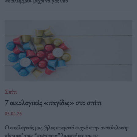
«διάλειμμα» μέχρι να μας υπο
Σπίτι
7 οικολογικές «παγίδες» στο σπίτι
05.04.25
Ο οικολογικός μας ζήλος σταματά συχνά στην ανακύκλωση∙
πίσω απ’ τους “πράσινους” λαμπτήρες και τις