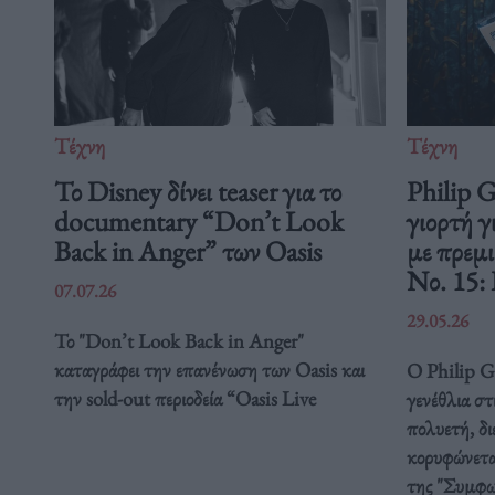
Τέχνη
Τέχνη
Το Disney δίνει teaser για το
Philip 
documentary “Don’t Look
γιορτή γ
Back in Anger” των Oasis
με πρεμ
Νο. 15:
07.07.26
29.05.26
Το "Don’t Look Back in Anger"
καταγράφει την επανένωση των Oasis και
Ο Philip Gl
την sold-out περιοδεία “Oasis Live
γενέθλια στ
πολυετή, δ
κορυφώνετα
της "Συμφω