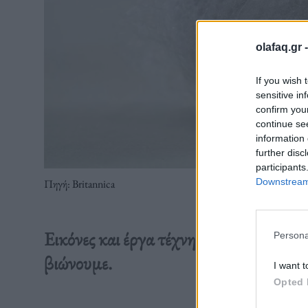
olafaq.gr 
If you wish 
sensitive in
confirm you
continue se
information 
further disc
participants
Downstream 
Πηγή: Britannica
Εικόνες και έργα τέχνης από έναν άλλ
Persona
βιώνουμε.
I want t
Opted 