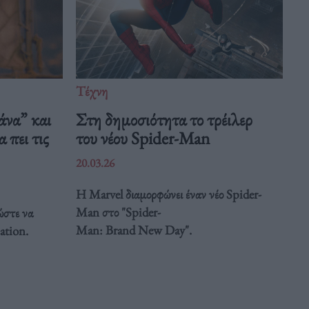
Τέχνη
άνα” και
Στη δημοσιότητα το τρέιλερ
 πει τις
του νέου Spider-Man
20.03.26
Η Marvel διαμορφώνει έναν νέο Spider-
Man στο "Spider-
ώστε να
Man: Brand New Day".
ation.