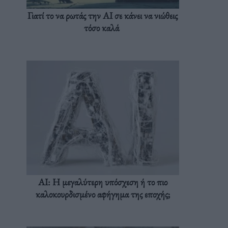
Γιατί το να ρωτάς την AI σε κάνει να νιώθεις
τόσο καλά
AI: Η μεγαλύτερη υπόσχεση ή το πιο
καλοκουρδισμένο αφήγημα της εποχής;