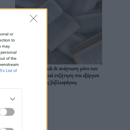
sonal or
ection to
ou may
 personal
out of the
 downstream
BookTok trends & ανάγνωση μόνο των
B’s List of
διαλόγων: Η viral συζήτηση που εξόργισε
τους βιβλιοφάγους