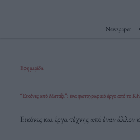
Μετάβαση
στο
περιεχόμενο
Newspaper
Εφημερίδα
“Εικόνες από Μετάξι”: ένα φωτογραφικό έργο από το Κ
Εικόνες και έργα τέχνης από έναν άλλον 