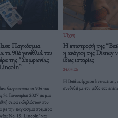
Τέχνη
Glass: Παγκόσμια
Η επιστροφή της “Βαϊ
ια τα 90ά γενέθλιά του
η ανάγκη της Disney να
ιέρα της “Συμφωνίας
ίδιες ιστορίες
 Lincoln”
24.03.26
Η Βαϊάνα έρχεται live-action, 
συνδεθεί με τον μύθο του anim
ass θα γιορτάσει τα 90ά του
ις 31 Ιανουαρίου 2027 με μια
ιεθνή σειρά εκδηλώσεων που
ι με την παγκόσμια πρεμιέρα
νίας Νο. 15: Lincoln" και