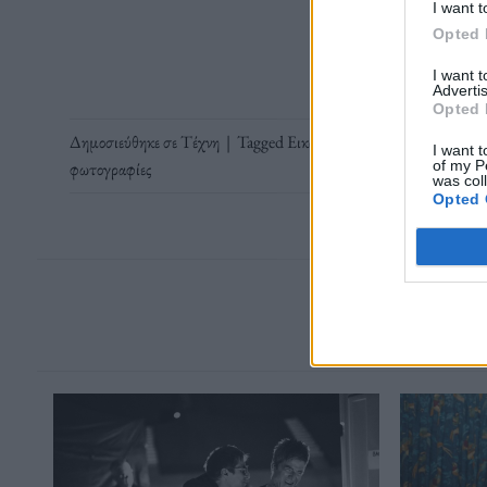
Διαβάστε 
I want t
Opted 
I want 
Advertis
Opted 
Δημοσιεύθηκε σε
Τέχνη
|
Tagged
Εικόνες από Μετάξι
,
Κέντρο Δη
I want t
of my P
φωτογραφίες
was col
Opted 