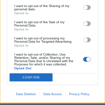
I want to opt-out of the Sharing of my
personal data.
Opted In
I want to opt-out of the Sale of my
Personal Data.
Opted In
I want to opt-out of processing my
Οικονομία
Personal Data for Targeted Advertising.
Opted In
Η Τράπεζα Κύπρου επενδύει €6 εκατ. στη
Wealthyhood – Τι σημαίνει αυτό για την
I want to opt-out of Collection, Use,
Retention, Sale, and/or Sharing of my
ελληνική fintech αγορά
Personal Data that Is Unrelated with the
Purposes for which it was collected.
Opted Out
22.04.26
CONFIRM
Ο νέος γύρος χρηματοδότησης φέρνει στο προσκήνιο την
πρώτη επενδυτική εφαρμογή με ελληνική άδεια και ανοίγει τη
συζήτηση για το μέλλον του wealth-building στη χώρα μας.
Data Deletion
Data Access
Privacy Policy